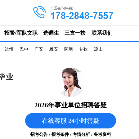
招警/军队文职
选调生
三支一扶
联系我们
达州
巴中
广安
雅安
阿坝
甘孜
凉山
毕业
2026年事业单位招聘答疑
在线客服 24小时答疑
招考公告 / 报考条件 / 考情分析 / 备考资料