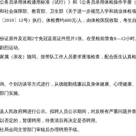
公务员录用体检通用标准（试行）》和《公务员录用体检操作手册
和社会保障部、教育部、卫生部《关于进一步规范入学和就业体检
010〕12号）执行。体检费约400元/人，由体检医院收取，考生
证原件及近期2寸免冠蓝底证件照片1张。在受检前禁食8—12小时
剧烈运动。
家属（亲友）随同。按带队工作人员要求逐项检查，配合医生认真
询、个别访谈等方式进行，从德能勤绩廉以及身体健康、心理健康
部门实施。
县人民政府网进行公示。拟聘人员公示期间，对反映有严重问题并
以否定的，暂缓聘用，待查清后再决定是否聘用。
社局会同主管部门审核后办理聘用手续。