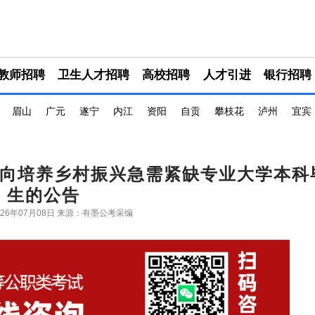
教师招聘
卫生人才招聘
高校招聘
人才引进
银行招聘
眉山
广元
遂宁
内江
资阳
自贡
攀枝花
泸州
宜宾
定向培养乡村振兴急需紧缺专业大学本科
生的公告
26年07月08日
来源：有墨公考采编