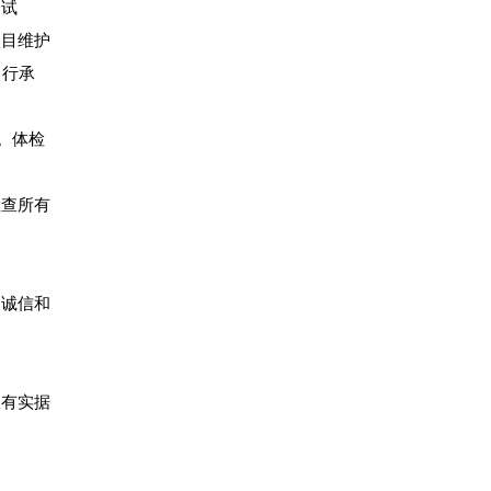
（试
项目维护
自行承
。体检
检查所有
、诚信和
查有实据