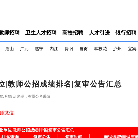
教师招聘
卫生人才招聘
高校招聘
人才引进
银行招聘
眉山
广元
遂宁
内江
资阳
自贡
攀枝花
泸州
宜宾
单位|教师公招成绩排名|复审公告汇总
年05月09日
来源：有墨公考采编
师微信
事业单位|教师公招成绩排名|复审公告汇总
排名查询
复审公告
复审时间
面试课程|面试资