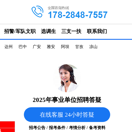
招警/军队文职
选调生
三支一扶
联系我们
达州
巴中
广安
雅安
阿坝
甘孜
凉山
2025年事业单位招聘答疑
在线客服 24小时答疑
招考公告 / 报考条件 / 考情分析 / 备考资料
料