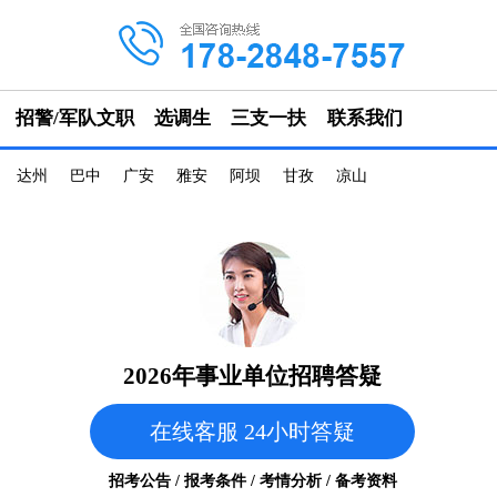
招警/军队文职
选调生
三支一扶
联系我们
达州
巴中
广安
雅安
阿坝
甘孜
凉山
2026年事业单位招聘答疑
在线客服 24小时答疑
招考公告 / 报考条件 / 考情分析 / 备考资料