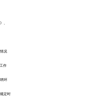
表》、
关情况
工作
招聘环
在规定时