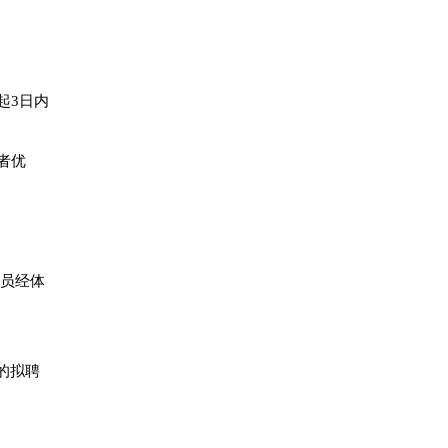
起3日内
者优
人员经体
议的拟聘