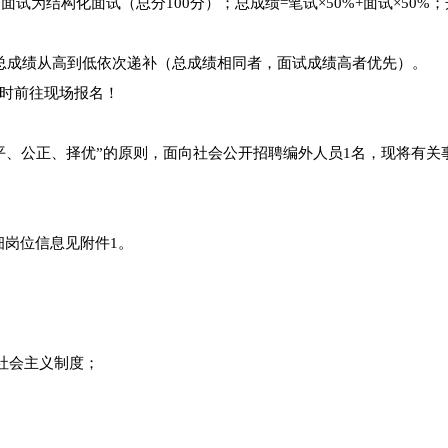
试为结构化面试（总分100分）；总成绩=笔试×50%+面试×50%
总成绩从高到低依次递补（总成绩相同者，面试成绩高者优先）。
时前往现场报名！
平、公正、择优”的原则，面向社会公开招聘编外人员1名，现将有关
岗位信息见附件1。
社会主义制度；