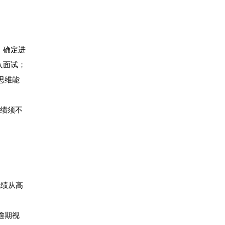
，确定进
入面试；
思维能
成绩须不
成绩从高
逾期视