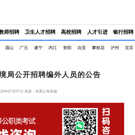
教师招聘
卫生人才招聘
高校招聘
人才引进
银行招聘
眉山
广元
遂宁
内江
资阳
自贡
攀枝花
泸州
宜宾
境局公开招聘编外人员的公告
26年07月07日
来源：有墨公考采编