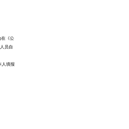
动在《公
聘人员自
本人填报