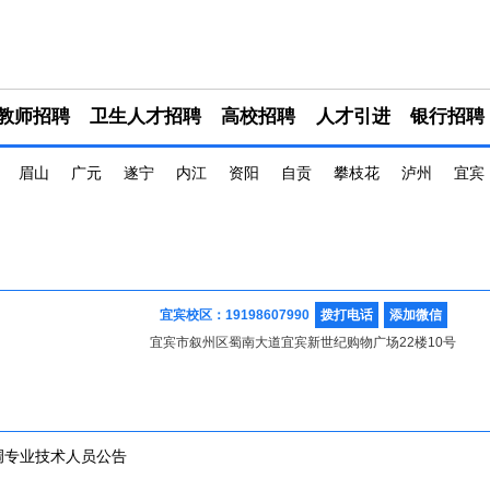
教师招聘
卫生人才招聘
高校招聘
人才引进
银行招聘
眉山
广元
遂宁
内江
资阳
自贡
攀枝花
泸州
宜宾
宜宾校区：19198607990
拨打电话
添加微信
宜宾市叙州区蜀南大道宜宾新世纪购物广场22楼10号
调专业技术人员公告