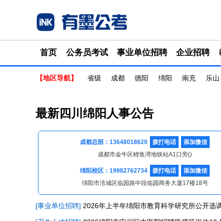
首页
公务员考试
事业单位招聘
企业招聘
【地区导航】
省级
成都
德阳
绵阳
南充
乐山
最新四川绵阳人事公告
成都总部：13648018620
拨打电话
添加微信
成都市金牛区鲤鱼湾地铁站A1口旁()
绵阳校区：19982762734
拨打电话
添加微信
绵阳市涪城区临园路中段临园商务大厦17楼18号
[事业单位招聘]
2026年上半年绵阳市教育科学研究所公开选