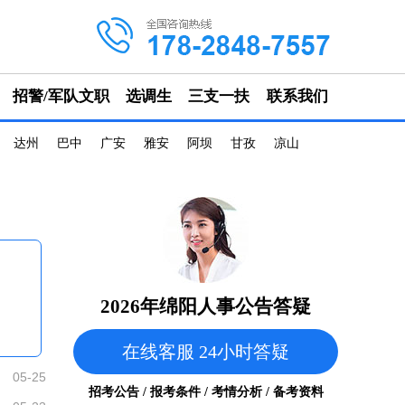
招警/军队文职
选调生
三支一扶
联系我们
达州
巴中
广安
雅安
阿坝
甘孜
凉山
2026年绵阳人事公告答疑
在线客服 24小时答疑
05-25
招考公告 / 报考条件 / 考情分析 / 备考资料