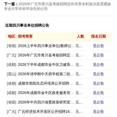
下一篇：
2026年广元市青川县考核招聘定向培养乡村振兴急需紧缺
专业大学本科毕业生的公告
近期四川事业单位招聘公告
地区
招考简章
人数
报名日期
[省级]
2026上半年四川事业单位|教师公招成绩排名|复审公告汇总
见公告
见公告
[广元]
2026年广元市青川县考核招聘定向培养乡村振兴急需紧缺专业大学本科毕业生的公告
见公告
见公告
[成都]
2026下半年成都市金牛区卫健系统公开考核招聘22名卫生事业人员公告
见公告
见公告
[眉山]
2026年清华附中天府学校第二轮公开考核招聘事业单位工作人员的公告
见公告
见公告
[成都]
成都市简阳生态环境局公开招聘编外人员的公告
见公告
见公告
[成都]
2026年成都市金牛区政务服务管理和行政审批局公开招聘编外人员公告
见公告
见公告
[省级]
2026年中共四川省委政策研究室考调智库中心研究人员公告
见公告
见公告
[广元]
广元经济技术开发区公开招聘16名编外聘用人员的公告
见公告
见公告