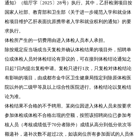
通知》（组厅字〔2025〕28号）执行。其中，乙肝检测项目按
国家人社部、教育部和卫生部《关于进一步规范入学和就业体
检项目维护乙肝表面抗原携带者入学和就业权利的通知》的要
求执行。
体检所产生的一切费用由进入体检人员本人承担。
除按规定应当场或当天复检并确认体检结果的项目外，招聘单
位或体检人员对体检结论有异议的，可在接到体检结论通知之
日起7日内提出复检申请。复检只进行1次，只复检对体检结论
有影响的项目，由成都市金牛区卫生健康局指定到除原体检医
院以外的二级甲等及以上综合性医院进行。体检结论以复检结
论为准。
体检结果不合格的不予聘用。某岗位因进入体检人员未按要求
参加体检或体检不合格出现的空额，按照该招聘岗位已参加考
核人员（考核成绩低于70分者除外）成绩从高分到低分依次等
额递补，递补次数不超过2次，如该岗位所有参加面试的人员体