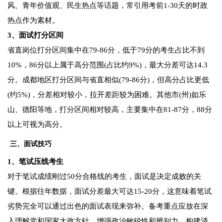
风、青年价值观、民生热点等话题，常引用考前1-30天的时政
热点作为素材。
3、面试打分区间
省直岗位打分区间集中在79-86分，低于79分的考生占比不到
10%，86分以上属于高分范围(占比约9%)，最大分差可达14.3
分。成都地区打分区间与省直相似(79-86分)，但高分占比更低
(约5%)，分差相对较小，拉开差距较为困难。其他市(州)如乐
山、德阳等地，打分区间相对较高，主要集中在81-87分，88分
以上可视为高分。
三、面试技巧
1、笔试压线考生
对于笔试成绩刚过50分合格线的考生，面试是决定成败的关
键。根据往年数据，面试分差最大可达15-20分，这意味着笔试
劣势完全可以通过出色的面试表现来弥补。备考重点应放在深
入理解党和国家大政方针，增强政治敏锐性和辨别力。构建清