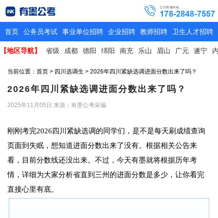
首页
公务员考试
事业单位招聘
企业招聘
教师招聘
卫生人才招聘
【地区导航】
省级
成都
德阳
绵阳
南充
乐山
眉山
广元
遂宁
当前位置：
首页
>
四川选调生
> 2026年四川紧缺选调进面分数出来了吗？
2026年四川紧缺选调进面分数出来了吗？
2025年11月05日
来源：有墨公考采编
刚刚考完2026四川紧缺选调的同学们，是不是每天刷成绩查询
页面到失眠，想知道进面分数出来了没有。根据相关公告来
看，目前分数线还没出来。不过，今天有墨就将根据历年考
情，详细为大家分析省直到三州的进面分数是多少，让你看完
直接心里有底。