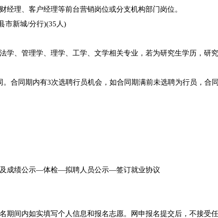
财经理、客户经理等前台营销岗位或分支机构部门岗位。
市新城/分行)(35人)
法学、管理学、理学、工学、文学相关专业，若为研究生学历，研
同。合同期内有3次选聘行员机会，如合同期满前未选聘为行员，合
及成绩公示—体检—拟聘人员公示—签订就业协议
名期间内如实填写个人信息和报名志愿。网申报名提交后，不接受