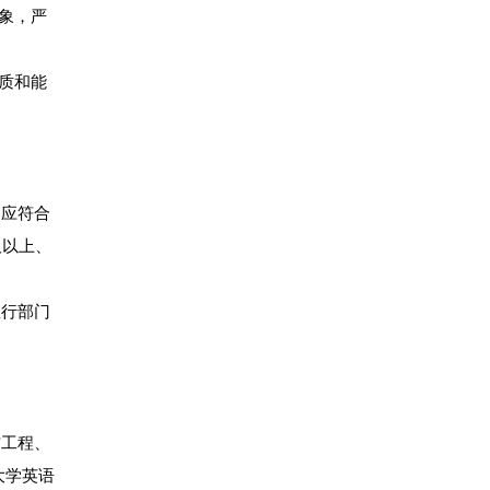
象，严
质和能
均应符合
及以上、
总行部门
信工程、
大学英语