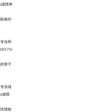
T)成绩单
实际操作
生专业和
LTS)
线的骨干
生专业或
)成绩
，经绩效