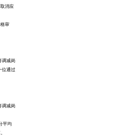
，取消应
资格审
将调减岗
一位通过
将调减岗
分平均
算。