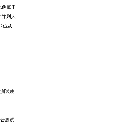
比例低于
在并列人
2位及
合测试成
综合测试