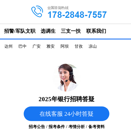
招警/军队文职
选调生
三支一扶
联系我们
达州
巴中
广安
雅安
阿坝
甘孜
凉山
2025年银行招聘答疑
在线客服 24小时答疑
招考公告 / 报考条件 / 考情分析 / 备考资料