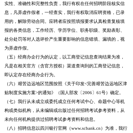
实性、准确性和完整性负责，我行有权在任何招聘阶段核实信
息，凡弄虚作假者，一经查实，我行有权取消应聘资格，已录
用的，解除劳动合同。应聘者应按照填报要求认真检查复核填
报的各类信息，工作经历、学历学位、职务职级、奖励表彰、
处分处罚等对人选评价产生重要影响的信息错填、漏填的，视
为弄虚作假。
（五）经商办企行为的认定，以工商登记信息查询结果为准，
凡是在相关官方（含官方授权）渠道查询到的工商登记信息，
即认定存在经商办企行为。
（六）艰苦边远地区范围按照《关于印发<完善艰苦边远地区津
贴制度实施方案>的通知》（国人部发〔2006〕61号）确定。
（七）我行从未成立或委托成立任何考试中心、命题中心等机
构或类似机构，从未编辑或出版过任何招聘考试参考资料，从
未向任何机构提供过招聘考试参考资料和信息。
（八）招聘信息以四川银行官网（www.scbank.cn）为准，我行