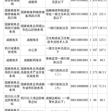
源督察成都
300110108002
2
853
426.5:1
成都局
员及以下
局
国家粮食和
战略物资和能源监
国家粮食和物资储
物资储备局
管处一级主任科员
300110116002
1
231
231:1
备局四川局
四川局
及以下
国家税务总
国家税务总局眉山
局四川省税
一级行政执法员
300110144001
2
277
138.5:1
市彭山区税务局
务局
卫生检疫处卫生检
成都海关
成都海关
300110001001
1
125
125:1
疫专业技术人员
四川省通信
一级主任科员及以
办公室
300110001001
1
107
107:1
管理局
下
查验监管一级行政
成都海关
成都邮局海关
300129003001
1
94
94:1
执法员
国家税务总
国家税务总局成都
一级行政执法员
局四川省税
高新技术产业开发
300110003011
2
173
86.5:1
（二）
务局
区税务局
国家税务总
国家税务总局成都
一级行政执法员
局四川省税
300110008008
2
145
72.5:1
市成华区税务局
（六）
务局
四川出入境
四川出入境边防检
成都边检站（一级
边防检查总
300130001005
1
66
66:1
查总站
警长及以下）
站
国家税务总