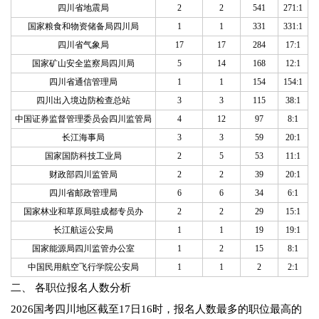
四川省地震局
2
2
541
271:1
国家粮食和物资储备局四川局
1
1
331
331:1
四川省气象局
17
17
284
17:1
国家矿山安全监察局四川局
5
14
168
12:1
四川省通信管理局
1
1
154
154:1
四川出入境边防检查总站
3
3
115
38:1
中国证券监督管理委员会四川监管局
4
12
97
8:1
长江海事局
3
3
59
20:1
国家国防科技工业局
2
5
53
11:1
财政部四川监管局
2
2
39
20:1
四川省邮政管理局
6
6
34
6:1
国家林业和草原局驻成都专员办
2
2
29
15:1
长江航运公安局
1
1
19
19:1
国家能源局四川监管办公室
1
2
15
8:1
中国民用航空飞行学院公安局
1
1
2
2:1
二、 各职位报名人数分析
2026国考四川地区截至17日16时，报名人数最多的职位最高的