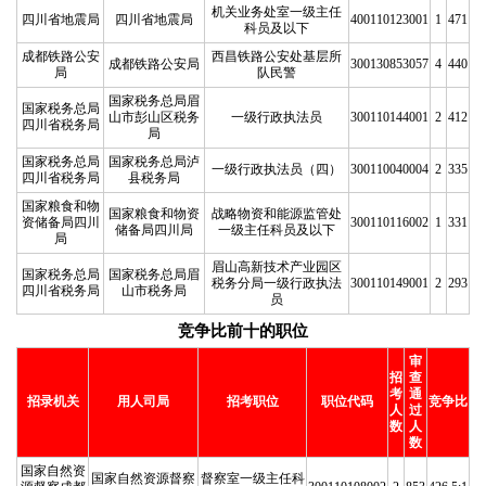
机关业务处室一级主任
四川省地震局
四川省地震局
400110123001
1
471
科员及以下
成都铁路公安
西昌铁路公安处基层所
成都铁路公安局
300130853057
4
440
局
队民警
国家税务总局眉
国家税务总局
山市彭山区税务
一级行政执法员
300110144001
2
412
四川省税务局
局
国家税务总局
国家税务总局泸
一级行政执法员（四）
300110040004
2
335
四川省税务局
县税务局
国家粮食和物
国家粮食和物资
战略物资和能源监管处
资储备局四川
300110116002
1
331
储备局四川局
一级主任科员及以下
局
眉山高新技术产业园区
国家税务总局
国家税务总局眉
税务分局一级行政执法
300110149001
2
293
四川省税务局
山市税务局
员
竞争比前十的职位
审
招
查
考
通
招录机关
用人司局
招考职位
职位代码
竞争比
人
过
数
人
数
国家自然资
国家自然资源督察
督察室一级主任科