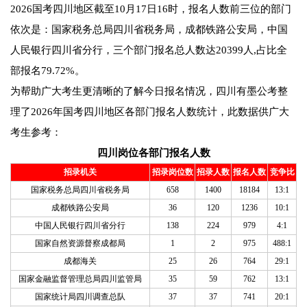
2026国考四川地区截至10月17日16时，报名人数前三位的部门
依次是：国家税务总局四川省税务局，成都铁路公安局，中国
人民银行四川省分行，三个部门报名总人数达20399人,占比全
部报名79.72%。
为帮助广大考生更清晰的了解今日报名情况，四川有墨公考整
理了2026年国考四川地区各部门报名人数统计，此数据供广大
考生参考：
四川岗位各部门报名人数
招录机关
招录岗位数
招录人数
报名人数
竞争比
国家税务总局四川省税务局
658
1400
18184
13:1
成都铁路公安局
36
120
1236
10:1
中国人民银行四川省分行
138
224
979
4:1
国家自然资源督察成都局
1
2
975
488:1
成都海关
25
26
764
29:1
国家金融监督管理总局四川监管局
35
59
762
13:1
国家统计局四川调查总队
37
37
741
20:1