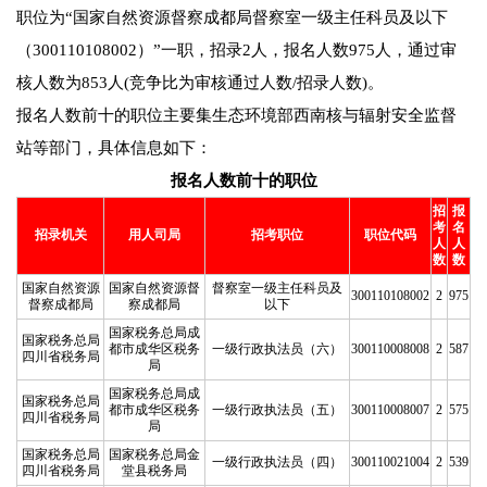
职位为“国家自然资源督察成都局督察室一级主任科员及以下
（300110108002）”一职，招录2人，报名人数975人，通过审
核人数为853人(竞争比为审核通过人数/招录人数)。
报名人数前十的职位主要集生态环境部西南核与辐射安全监督
站等部门，具体信息如下：
报名人数前十的职位
招
报
考
名
招录机关
用人司局
招考职位
职位代码
人
人
数
数
国家自然资源
国家自然资源督
督察室一级主任科员及
300110108002
2
975
督察成都局
察成都局
以下
国家税务总局成
国家税务总局
都市成华区税务
一级行政执法员（六）
300110008008
2
587
四川省税务局
局
国家税务总局成
国家税务总局
都市成华区税务
一级行政执法员（五）
300110008007
2
575
四川省税务局
局
国家税务总局
国家税务总局金
一级行政执法员（四）
300110021004
2
539
四川省税务局
堂县税务局