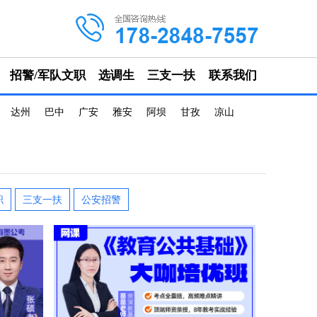
招警/军队文职
选调生
三支一扶
联系我们
达州
巴中
广安
雅安
阿坝
甘孜
凉山
职
三支一扶
公安招警