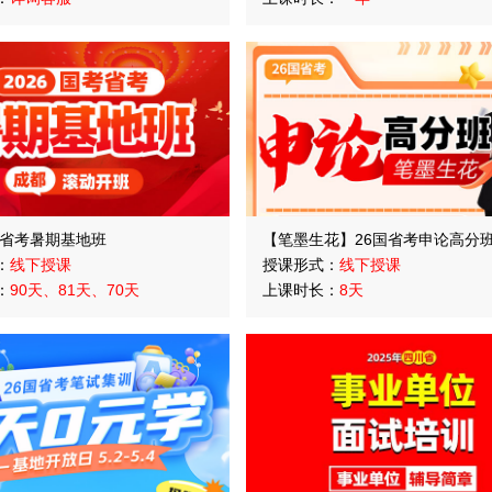
考省考暑期基地班
【笔墨生花】26国省考申论高分
：
线下授课
授课形式：
线下授课
：
90天、81天、70天
上课时长：
8天