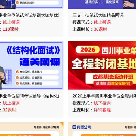
班
事业单位笔试考试培训大咖培优班
三支一扶笔试大咖精品网课
：
线上授课
授课形式：
线上授课
：
118课时
上课时长：
36课时
事业单位招聘考试辅导《结构化面试》通关课
2026上半年四川事业单位全程封
：
线上授课
授课形式：
线下授课
：
32课时
上课时长：
详询客服