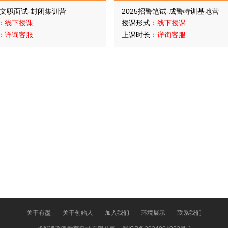
队文职面试-封闭集训营
2025招警笔试-成警特训基地营
：
线下授课
授课形式：
线下授课
：
详询客服
上课时长：
详询客服
关于有墨
关于创始人
加入我们
环境展示
联系我们