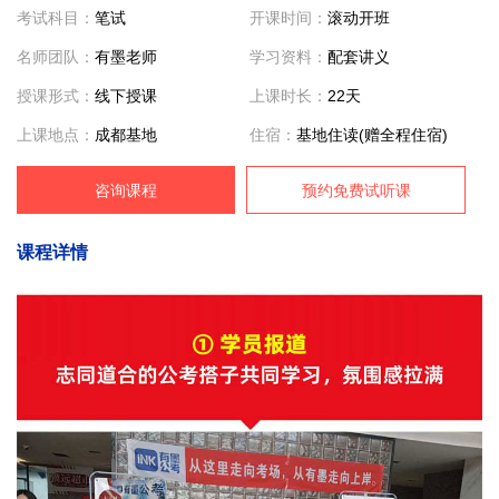
考试科目：
笔试
开课时间：
滚动开班
名师团队：
有墨老师
学习资料：
配套讲义
授课形式：
线下授课
上课时长：
22天
上课地点：
成都基地
住宿：
基地住读(赠全程住宿)
咨询课程
预约免费试听课
课程详情