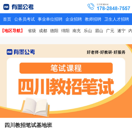
首页
公务员考试
事业单位招聘
企业招聘
教师招聘
卫生人才招聘
【地区导航】
省级
成都
德阳
绵阳
南充
乐山
眉山
广元
遂宁
四川教招笔试基地班