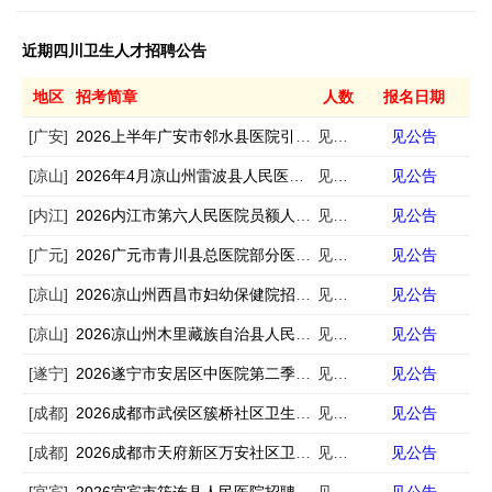
近期四川卫生人才招聘公告
地区
招考简章
人数
报名日期
[广安]
2026上半年广安市邻水县医院引进急需紧缺专业人才11人
见公告
见公告
[凉山]
2026年4月凉山州雷波县人民医院招聘专业技术人员若干人
见公告
见公告
[内江]
2026内江市第六人民医院员额人员招聘13人
见公告
见公告
[广元]
2026广元市青川县总医院部分医疗卫生机构招聘编外专业技术人员10人
见公告
见公告
[凉山]
2026凉山州西昌市妇幼保健院招聘6人
见公告
见公告
[凉山]
2026凉山州木里藏族自治县人民医院招聘编外中医学类专业技术人员3人
见公告
见公告
[遂宁]
2026遂宁市安居区中医院第二季度非在编专业技术人员招聘3人
见公告
见公告
[成都]
2026成都市武侯区簇桥社区卫生服务中心招聘西医康复医师1人
见公告
见公告
[成都]
2026成都市天府新区万安社区卫生服务中心第一批次招聘3人
见公告
见公告