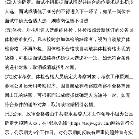
(四)人选确定。面试小组根据面试情况并结合岗位要求提出初步
人选。面试成绩低于80分的不得进入下一环节，如某一岗位在
面试中确无合适人选，则该岗位暂不引进。
(五)体检。对拟引进人选组织体检，体检按照最新修订的公务员
体检标准执行。凡未按时参加体检的缺席者，视为自动放弃体
检资格，不再补检。因体检不合格或自动放弃体检资格出现的
缺额，可根据面试成绩择优确认人选递补一次。如无符合条件
的递补对象，取消或缩减招引名额。
(六)政审考察。体检合格人员确定为考察对象，考察工作原则上
参照公务员录用考察程序。因自愿放弃考察或考察不合格等原
因出现的缺额，可根据面试成绩择优确定人选递补一次。如无
符合条件的递补对象，取消或缩减招引名额。
(七)公示。政审合格者由中共邻水县委人才工作领导小组办公室
确定为拟聘人员，在“邻水先锋”(https://lsdjw.gov.cn/)网站进行公
示，公示期为5个工作日。对公示期间反映有严重问题并查有实