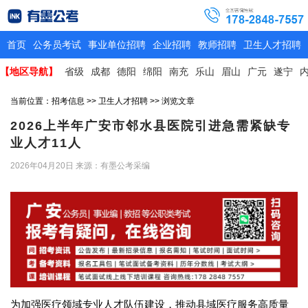
首页
公务员考试
事业单位招聘
企业招聘
教师招聘
卫生人才招聘
【地区导航】
省级
成都
德阳
绵阳
南充
乐山
眉山
广元
遂宁
当前位置：
招考信息
>>
卫生人才招聘
>> 浏览文章
2026上半年广安市邻水县医院引进急需紧缺专
业人才11人
2026年04月20日
来源：有墨公考采编
为加强医疗领域专业人才队伍建设，推动县域医疗服务高质量