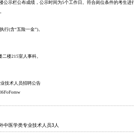
楼1楼公示栏公布成绩，公示时间为5个工作日。符合岗位条件的考生进
。
行(含“五险一金”)。
二楼215室人事科。
专业技术人员招聘公告
ul6FoFomw
编外中医学类专业技术人员3人