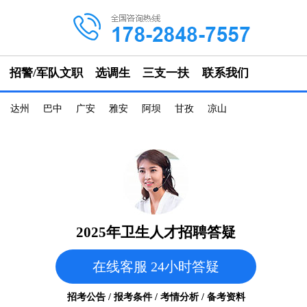
招警/军队文职
选调生
三支一扶
联系我们
达州
巴中
广安
雅安
阿坝
甘孜
凉山
2025年卫生人才招聘答疑
在线客服 24小时答疑
招考公告 / 报考条件 / 考情分析 / 备考资料