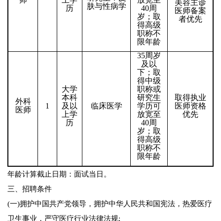
美容主诊
肤与性病学
历
40周
医师备案
岁；取
者优先
得高级
职称不
限年龄
35
周岁
及以
下；取
得中级
大学
职称或
本科
研究生
取得执业
外科
1
及以
临床医学
学历可
医师资格
医师
上学
放宽至
优先
历
40周
岁；取
得高级
职称不
限年龄
年龄计算截止日期：面试当日。
三、招聘条件
(一)拥护中国共产党领导，拥护中华人民共和国宪法，热爱医疗
卫生事业，严守医疗行业法律法规;