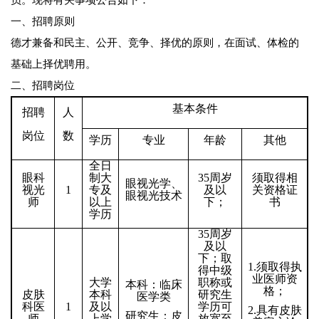
员。现将有关事项公告如下：
一、招聘原则
德才兼备和民主、公开、竞争、择优的原则，在面试、体检的
基础上择优聘用。
二、招聘岗位
基本条件
招聘
人
岗位
数
学历
专业
年龄
其他
全日
眼科
制大
35
周岁
须取得相
眼视光学、
视光
1
专及
及以
关资格证
眼视光技术
师
以上
下；
书
学历
35
周岁
及以
下；取
1.
须取得执
得中级
业医师资
大学
职称或
本科：临床
格；
皮肤
本科
研究生
医学类
科医
1
及以
学历可
2.
具有皮肤
研究生：皮
师
上学
放宽至