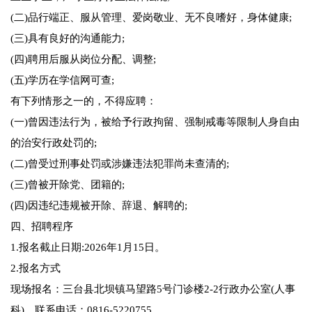
(二)品行端正、服从管理、爱岗敬业、无不良嗜好，身体健康;
(三)具有良好的沟通能力;
(四)聘用后服从岗位分配、调整;
(五)学历在学信网可查;
有下列情形之一的，不得应聘：
(一)曾因违法行为，被给予行政拘留、强制戒毒等限制人身自由
的治安行政处罚的;
(二)曾受过刑事处罚或涉嫌违法犯罪尚未查清的;
(三)曾被开除党、团籍的;
(四)因违纪违规被开除、辞退、解聘的;
四、招聘程序
1.报名截止日期:2026年1月15日。
2.报名方式
现场报名：三台县北坝镇马望路5号门诊楼2-2行政办公室(人事
科)，联系电话：0816-5220755。