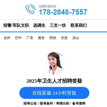
招警/军队文职
选调生
三支一扶
联系我们
达州
巴中
广安
雅安
阿坝
甘孜
凉山
2025年卫生人才招聘答疑
在线客服 24小时答疑
招考公告 / 报考条件 / 考情分析 / 备考资料