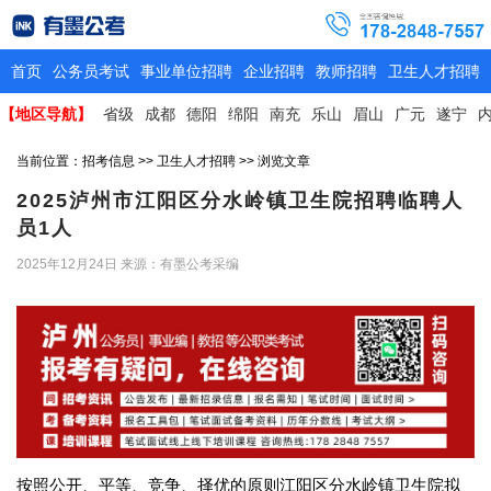
首页
公务员考试
事业单位招聘
企业招聘
教师招聘
卫生人才招聘
【地区导航】
省级
成都
德阳
绵阳
南充
乐山
眉山
广元
遂宁
当前位置：
招考信息
>>
卫生人才招聘
>> 浏览文章
2025泸州市江阳区分水岭镇卫生院招聘临聘人
员1人
2025年12月24日
来源：有墨公考采编
按照公开、平等、竞争、择优的原则江阳区分水岭镇卫生院拟