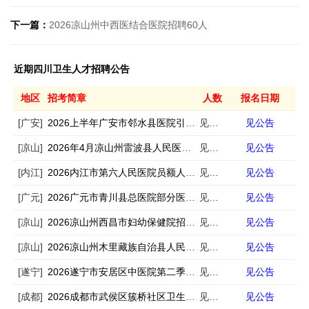
下一篇：
2026凉山州中西医结合医院招聘60人
近期四川卫生人才招聘公告
地区
招考简章
人数
报名日期
[广安]
2026上半年广安市邻水县医院引进急需紧缺专业人才11人
见公告
见公告
[凉山]
2026年4月凉山州雷波县人民医院招聘专业技术人员若干人
见公告
见公告
[内江]
2026内江市第六人民医院员额人员招聘13人
见公告
见公告
[广元]
2026广元市青川县总医院部分医疗卫生机构招聘编外专业技术人员10人
见公告
见公告
[凉山]
2026凉山州西昌市妇幼保健院招聘6人
见公告
见公告
[凉山]
2026凉山州木里藏族自治县人民医院招聘编外中医学类专业技术人员3人
见公告
见公告
[遂宁]
2026遂宁市安居区中医院第二季度非在编专业技术人员招聘3人
见公告
见公告
[成都]
2026成都市武侯区簇桥社区卫生服务中心招聘西医康复医师1人
见公告
见公告