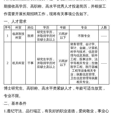
期接收高学历、高职称、高水平优秀人才投递简历，并根据工
作需要开展长期招聘工作，现将有关事项公告如下。
一、人才需求
序号
科室
岗位
学历
年龄
专业
人数
研究生学历，
临床医技
35周岁
1
医师
并取得学历对
不限专业
——
科室
以下
应硕士及以上
财务管理、会计学、
审计、金融，计算机
科学与技术、信息管
理与信息系统、软件
研究生学历，
工程，医事法学、法
35周岁
2
机关科室
干事
并取得学历对
学等相关专业；生物
——
以下
应硕士及以上
医学工程、医疗器械
工程等设备相关专
业；病案信息管理、
卫生信息管理等病案
相关专业。
博士研究生、高职称、高水平类紧缺人才，年龄可适当放宽，
专业不限。
二、基本条件
1.遵纪守法、品行端正，有良好的职业道德，爱岗敬业，事业心