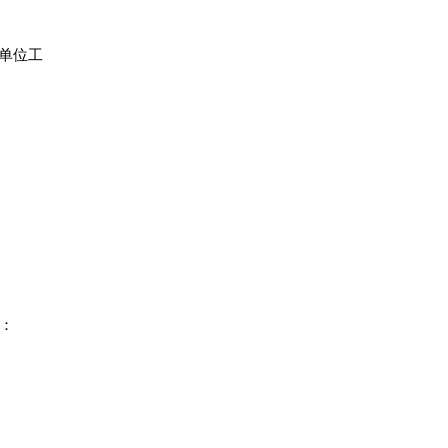
单位工
下：