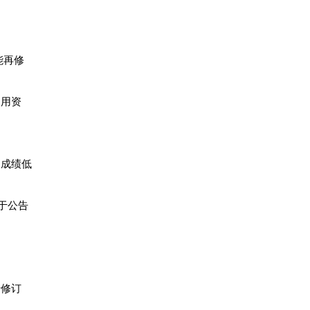
能再修
招用资
，成绩低
于公告
于修订