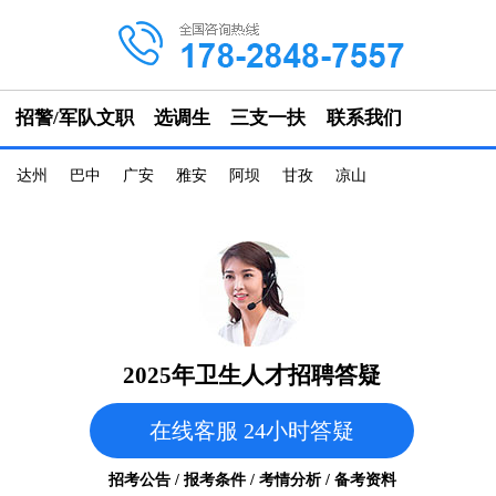
招警/军队文职
选调生
三支一扶
联系我们
达州
巴中
广安
雅安
阿坝
甘孜
凉山
2025年卫生人才招聘答疑
在线客服 24小时答疑
招考公告 / 报考条件 / 考情分析 / 备考资料