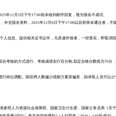
5年12月5日下午17:00前未收到邮件回复，视为报名不成功。
改、补充报名资料，2025年12月6日下午17:00以后初审未通过者，不
个人信息、提供相关证书证件，凡弄虚作假者，一经查实，即取消
综合考核的方式进行。考核成绩实行百分制,划定合格分数线为70分
员进行岗位调配。因应聘人数偏少或能力素质偏差，拟录取人员可以少
准参照人力资源社会保障部、国家卫生计生委、国家公务员局《关
手册(试行)〉有关内容的通知》(人社部发〔2016〕140号)执行。