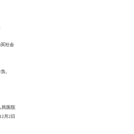
。
购买社会
自负。
人民医院
年12月2日