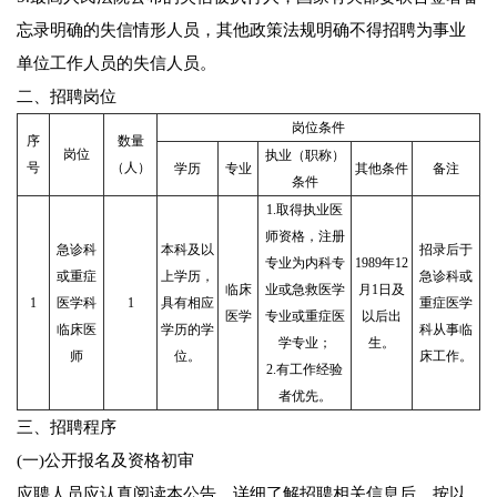
忘录明确的失信情形人员，其他政策法规明确不得招聘为事业
单位工作人员的失信人员。
二、招聘岗位
岗位条件
序
数量
岗位
执业（职称）
号
（人）
学历
专业
其他条件
备注
条件
1.取得执业医
师资格，注册
急诊科
本科及以
招录后于
专业为内科专
1989年12
或重症
上学历，
急诊科或
临床
业或急救医学
月1日及
1
医学科
1
具有相应
重症医学
医学
专业或重症医
以后出
临床医
学历的学
科从事临
学专业；
生。
师
位。
床工作。
2.有工作经验
者优先。
三、招聘程序
(一)公开报名及资格初审
应聘人员应认真阅读本公告，详细了解招聘相关信息后，按以