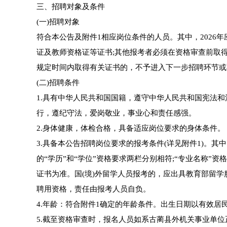
三、招聘对象及条件
(一)招聘对象
符合本公告及附件1相应岗位条件的人员。其中，2026年
证及教师资格证等证书;其他报考者必须在资格审查前取
规定时间内取得有关证书的，不予进入下一步招聘环节或
(二)招聘条件
1.具有中华人民共和国国籍，遵守中华人民共和国宪法
行，遵纪守法，爱岗敬业，事业心和责任感强。
2.身体健康，体检合格，具备适应岗位要求的身体条件。
3.具备本公告招聘岗位要求的报考条件(详见附件1)。
的“学历”和“学位”资格要求两栏分别相符;“专业名称
证书为准。国(境)外留学人员报考的，应出具教育部留
聘用资格，责任由报考人员自负。
4.年龄：符合附件1确定的年龄条件。出生日期以有效居民身
5.截至资格审查时，报名人员如系古蔺县外机关事业单