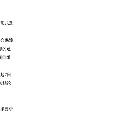
试形式及
社会保障
容的通
项目维
起7日
检结论
未按要求