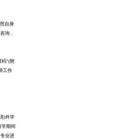
对照自身
行咨询，
码”(附
师工作
境)外学
留学期间
学专业进