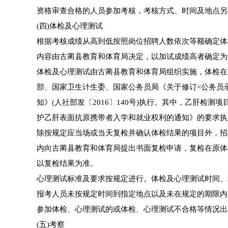
资格审查合格的人员参加考核，考核方式、时间及地点另
(四)体检及心理测试
根据考核成绩从高到低按照岗位招聘人数依次等额确定体
内容由古蔺县教育和体育局决定，以加试成绩高者确定为
体检及心理测试由古蔺县教育和体育局组织实施，体检在
部、国家卫生计生委、国家公务员局《关于修订<公务员录用
知》(人社部发〔2016〕140号)执行。其中，乙肝检
护乙肝表面抗原携带者入学和就业权利的通知》的要求执
除按规定应当场或当天复检并确认体检结果的项目外，招
内向古蔺县教育和体育局提出书面复检申请，复检在原体
以复检结果为准。
心理测试标准及要求按规定进行。体检及心理测试时间、
报考人员未按规定时间到指定地点以及未在规定的期限内
参加体检、心理测试的或体检、心理测试不合格等情况出
(五)考察