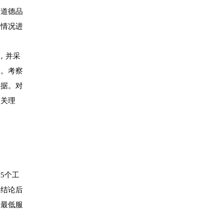
、道德品
等情况进
，并采
实。考察
依据。对
相关理
示5个工
出结论后
的最低服