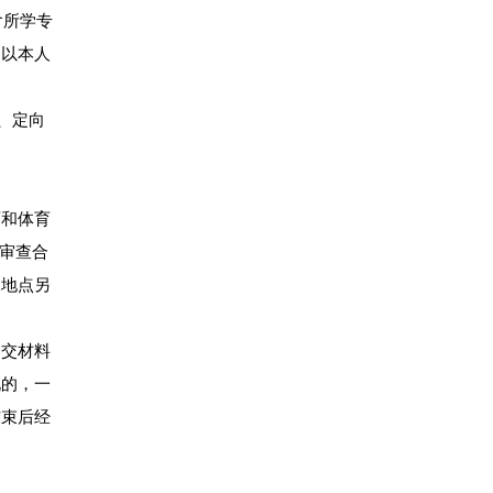
含所学专
，以本人
、定向
育和体育
格审查合
及地点另
提交材料
况的，一
结束后经