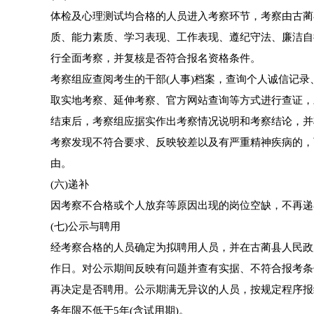
体检及心理测试均合格的人员进入考察环节，考察由古蔺
质、能力素质、学习表现、工作表现、遵纪守法、廉洁自
行全面考察，并复核是否符合报名资格条件。
考察组应查阅考生的干部(人事)档案，查询个人诚信记
取实地考察、延伸考察、官方网站查询等方式进行查证，
结束后，考察组应据实作出考察情况说明和考察结论，并
考察发现不符合要求、反映较差以及有严重精神疾病的，
由。
(六)递补
因考察不合格或个人放弃等原因出现的岗位空缺，不再递
(七)公示与聘用
经考察合格的人员确定为拟聘用人员，并在古蔺县人民政府官网招考录用板块(h
作日。对公示期间反映有问题并查有实据、不符合报考条
再决定是否聘用。公示期满无异议的人员，按规定程序报
务年限不低于5年(含试用期)。