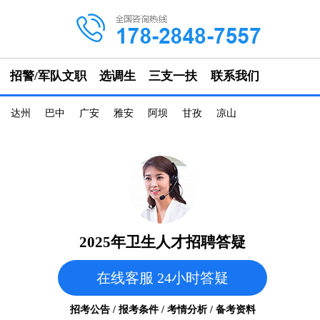
招警/军队文职
选调生
三支一扶
联系我们
达州
巴中
广安
雅安
阿坝
甘孜
凉山
2025年卫生人才招聘答疑
在线客服 24小时答疑
招考公告 / 报考条件 / 考情分析 / 备考资料