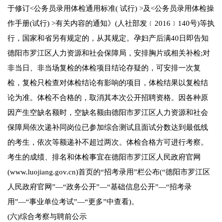
于修订<公务员录用体检通用标准( 试行) >及<公务员录用体检操
作手册(试行) >有关内容的通知》(人社部发﹝2016﹞140号)等执
行，国家和省另有规定的，从其规定。孕妇产后满40日即告知
德阳市罗江区人力资源和社会保障局，安排胸片或相关补检;对
非当日、非当场复检的体检项目结论存疑的，可安排一次复
检，复检只检查对体检结论有影响的项目，体检结果以复检结
论为准。体检不合格的，取消其本次公开招聘资格。因各种原
因产生空缺名额时，空缺名额由德阳市罗江区人力资源和社会
保障局依次递补同岗位已参加综合测试且面试分数达到最低线
的考生，依次等额递补不超过两次。体检合格方可进行考察。
考生的成绩、排名和体检事宜在德阳市罗江区人民政府官网
(www.luojiang.gov.cn)首页的“招考录用”栏公布(“德阳市罗江区
人民政府官网”—“政务公开”—“基础信息公开”—“招考录
用”—“事业单位考试”—“更多”中查看)。
(六)综合考察与聘前公示