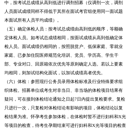
中，按考试总成绩从高到低进行调剂招募（仅调剂一次，调剂
人员面试成绩同样不得低于其所在面试考官组使用同一面试题
本面试所有人员平均成绩）。
（五）确定体检人员：按考试总成绩由高到低的顺序，等额确
定体检人员。如考试总成绩相同，按面试成绩从高到低确定体
检人员。面试成绩仍相同的，按照脱贫户、低保家庭、零就业
家庭、已参加住院医师规范化培训、党员、学历高、学生干
部、专业对口、回原籍依次优先等原则确定人选。若以上要素
均相同，则加试结构化面试，以加试成绩高者优先。
（六）体检：参照现行公务员录用体检标准及行业特殊要求组
织体检。招募单位或考生对非当日、非当场的体检项目结果有
疑问，可在接到体检结论通知之日起7日内提出复检要求。复检
只进行一次，只复检对体检结论有影响的项目，体检结论以复
检结果为准。怀孕考生参加体检，在体检时暂不进行妇科和X光
等项目的检查，待考生孕期结束可进行妇科和X光等项目的检查