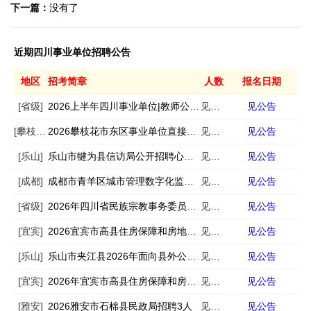
下一篇：
没有了
近期四川事业单位招聘公告
地区
招考简章
人数
报名日期
[省级]
2026上半年四川事业单位|教师公招成绩排名|复审公告汇总
见公告
见公告
[攀枝花]
2026攀枝花市东区事业单位直接考核招聘副高职称及以上人才4人
见公告
见公告
[乐山]
乐山市犍为县信访局公开招聘心连心服务工作人员的公告
见公告
见公告
[成都]
成都市青羊区城市管理数字化监督管理中心编外人员招聘1名公告
见公告
见公告
[省级]
2026年四川省民族宗教事务委员会所属事业单位公开考核招聘工作人员公告
见公告
见公告
[宜宾]
2026宜宾市高县住房保障和房地产事务中心招聘编外工作人员2人
见公告
见公告
[乐山]
乐山市夹江县2026年面向县外公开选调事业单位工作人员的公告
见公告
见公告
[宜宾]
2026年宜宾市高县住房保障和房地产事务中心公开招聘编外工作人员公告
见公告
见公告
[雅安]
2026雅安市石棉县民政局招聘3人
见公告
见公告