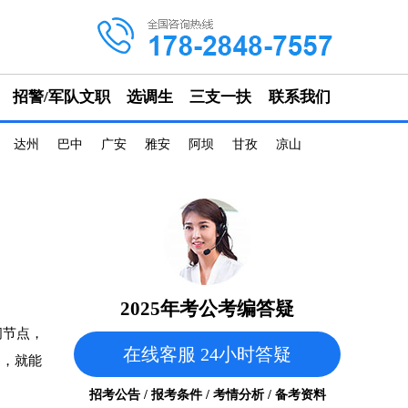
招警/军队文职
选调生
三支一扶
联系我们
达州
巴中
广安
雅安
阿坝
甘孜
凉山
2025年考公考编答疑
间节点，
在线客服 24小时答疑
间，就能
招考公告 / 报考条件 / 考情分析 / 备考资料