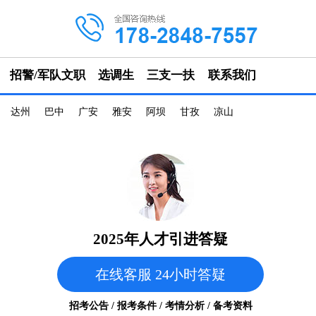
招警/军队文职
选调生
三支一扶
联系我们
达州
巴中
广安
雅安
阿坝
甘孜
凉山
2025年人才引进答疑
在线客服 24小时答疑
招考公告 / 报考条件 / 考情分析 / 备考资料