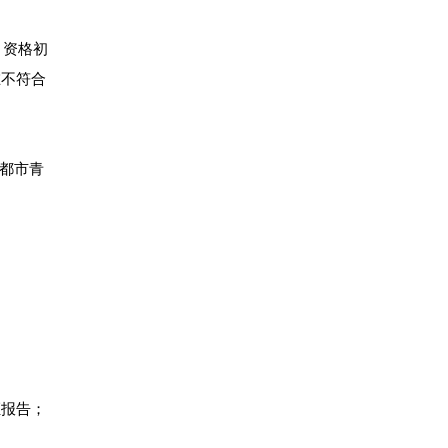
。资格初
在不符合
成都市青
证报告；