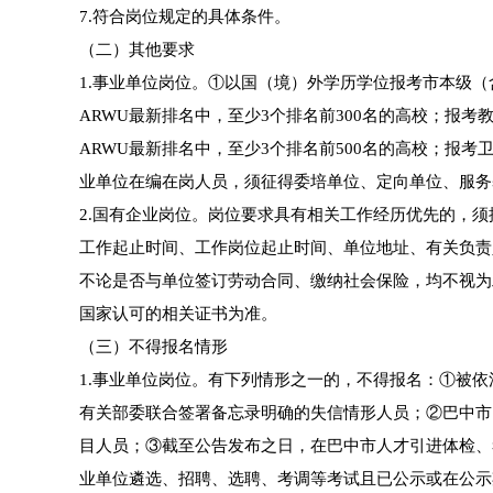
7.符合岗位规定的具体条件。
（二）其他要求
1.事业单位岗位。①以国（境）外学历学位报考市本级（含巴
ARWU最新排名中，至少3个排名前300名的高校；报考教
ARWU最新排名中，至少3个排名前500名的高校；报
业单位在编在岗人员，须征得委培单位、定向单位、服务
2.国有企业岗位。岗位要求具有相关工作经历优先的，
工作起止时间、工作岗位起止时间、单位地址、有关负责
不论是否与单位签订劳动合同、缴纳社会保险，均不视为
国家认可的相关证书为准。
（三）不得报名情形
1.事业单位岗位。有下列情形之一的，不得报名：①被
有关部委联合签署备忘录明确的失信情形人员；②巴中市
目人员；③截至公告发布之日，在巴中市人才引进体检、
业单位遴选、招聘、选聘、考调等考试且已公示或在公示