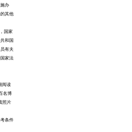
实施办
名的其他
，国家
民共和国
成员有夫
⑤国家法
仔细阅读
百名博
载照片
报考条件