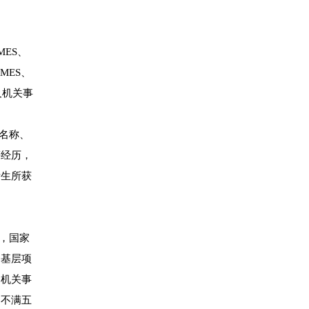
MES、
MES、
及机关事
名称、
等经历，
考生所获
，国家
务基层项
内机关事
）不满五