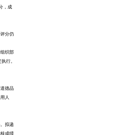
分，成
委评分仍
央组织部
定执行。
、道德品
聘用人
补。拟递
考核成绩