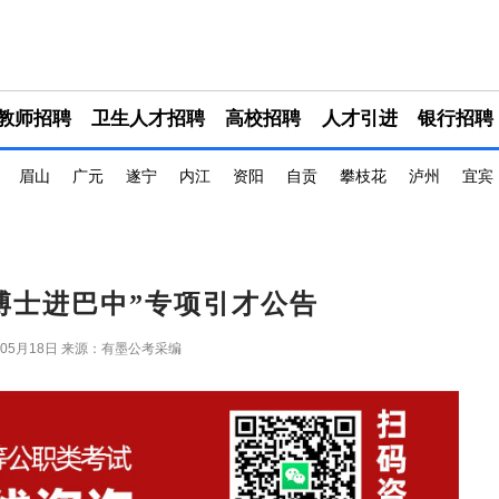
教师招聘
卫生人才招聘
高校招聘
人才引进
银行招聘
眉山
广元
遂宁
内江
资阳
自贡
攀枝花
泸州
宜宾
名博士进巴中”专项引才公告
年05月18日
来源：有墨公考采编