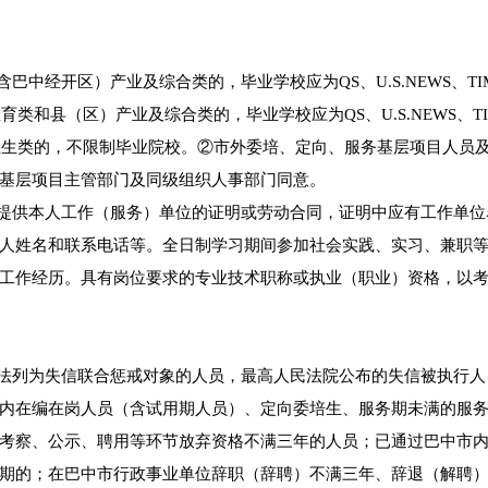
中经开区）产业及综合类的，毕业学校应为QS、U.S.NEWS、TI
育类和县（区）产业及综合类的，毕业学校应为QS、U.S.NEWS、TI
考卫生类的，不限制毕业院校。②市外委培、定向、服务基层项目人员
基层项目主管部门及同级组织人事部门同意。
须提供本人工作（服务）单位的证明或劳动合同，证明中应有工作单位
人姓名和联系电话等。全日制学习期间参加社会实践、实习、兼职
工作经历。具有岗位要求的专业技术职称或执业（职业）资格，以
依法列为失信联合惩戒对象的人员，最高人民法院公布的失信被执行人
内在编在岗人员（含试用期人员）、定向委培生、服务期未满的服
考察、公示、聘用等环节放弃资格不满三年的人员；已通过巴中市
期的；在巴中市行政事业单位辞职（辞聘）不满三年、辞退（解聘