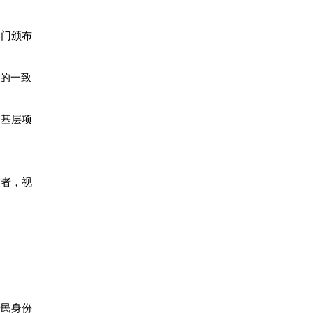
部门颁布
具的一致
务基层项
审者，视
居民身份