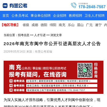
首页
公务员考试
事业单位招聘
企业招聘
教师招聘
卫生人才招聘
【地区导航】
省级
成都
德阳
绵阳
南充
乐山
眉山
广元
遂宁
当前位置：
招考信息
>>
人才引进
>> 浏览文章
2026年南充市阆中市公开引进高层次人才公告
2026年05月14日
来源：有墨公考采编
为深入实施人才强市战略，引聚优秀人才到阆中创新创业，现