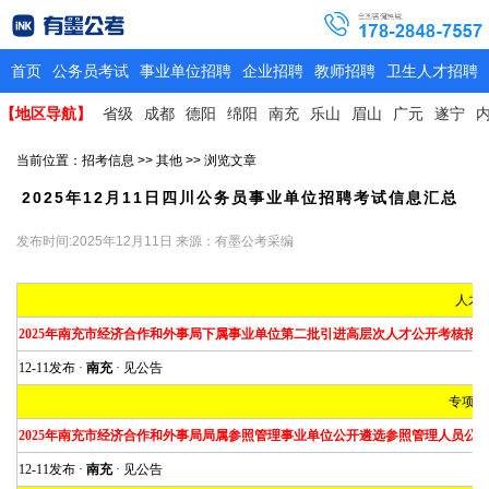
首页
公务员考试
事业单位招聘
企业招聘
教师招聘
卫生人才招聘
【地区导航】
省级
成都
德阳
绵阳
南充
乐山
眉山
广元
遂宁
当前位置：
招考信息
>>
其他
>> 浏览文章
2025年12月11日四川公务员事业单位招聘考试信息汇总
发布时间:2025年12月11日
来源：有墨公考采编
人才
2025年南充市经济合作和外事局下属事业单位第二批引进高层次人才公开考核招
12-11发布 ·
南充
· 见公告
专项公
2025年南充市经济合作和外事局局属参照管理事业单位公开遴选参照管理人员公
12-11发布 ·
南充
· 见公告