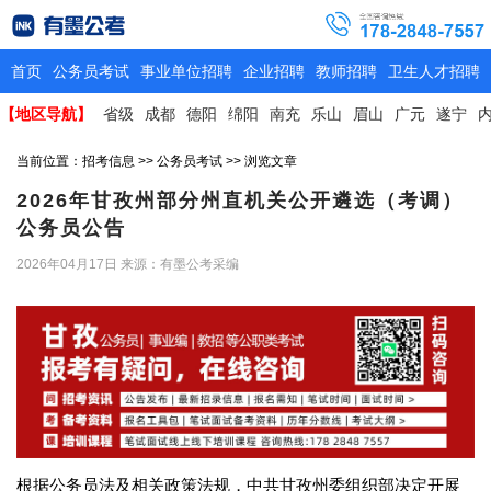
首页
公务员考试
事业单位招聘
企业招聘
教师招聘
卫生人才招聘
【地区导航】
省级
成都
德阳
绵阳
南充
乐山
眉山
广元
遂宁
当前位置：
招考信息
>>
公务员考试
>> 浏览文章
2026年甘孜州部分州直机关公开遴选（考调）
公务员公告
2026年04月17日
来源：有墨公考采编
根据公务员法及相关政策法规，中共甘孜州委组织部决定开展