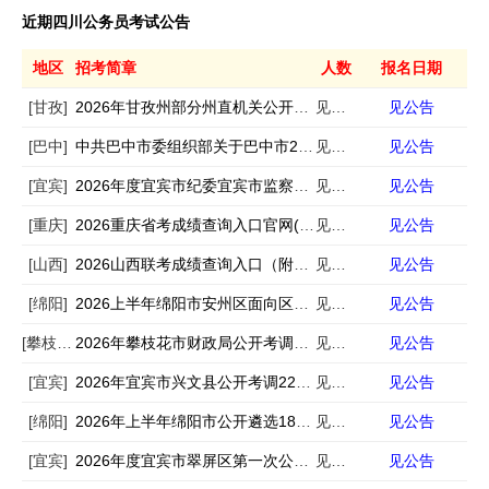
近期四川公务员考试公告
地区
招考简章
人数
报名日期
[甘孜]
2026年甘孜州部分州直机关公开遴选（考调）公务员公告
见公告
见公告
[巴中]
中共巴中市委组织部关于巴中市2026年度公开考试录用公务员(基层选调生招录、定向招考、四级联考、司法行政系统、公安系统)第一批拟录用人员的公示
见公告
见公告
[宜宾]
2026年度宜宾市纪委宜宾市监察委员会公开考调公务员（参照管理人员）公告
见公告
见公告
[重庆]
2026重庆省考成绩查询入口官网(https://rlsbj.cq.gov.cn/)
见公告
见公告
[山西]
2026山西联考成绩查询入口（附官网指引）
见公告
见公告
[绵阳]
2026上半年绵阳市安州区面向区内公开考调机关事业单位工作人员45名公告
见公告
见公告
[攀枝花]
2026年攀枝花市财政局公开考调工作人员公告
见公告
见公告
[宜宾]
2026年宜宾市兴文县公开考调22名公务员（参照管理人员）的公告
见公告
见公告
[绵阳]
2026年上半年绵阳市公开遴选18名公务员公告
见公告
见公告
[宜宾]
2026年度宜宾市翠屏区第一次公开考调54名公务员的公告
见公告
见公告