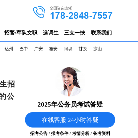
招警/军队文职
选调生
三支一扶
联系我们
达州
巴中
广安
雅安
阿坝
甘孜
凉山
调生招
的公
2025年公务员考试答疑
在线客服 24小时答疑
招考公告 / 报考条件 / 考情分析 / 备考资料