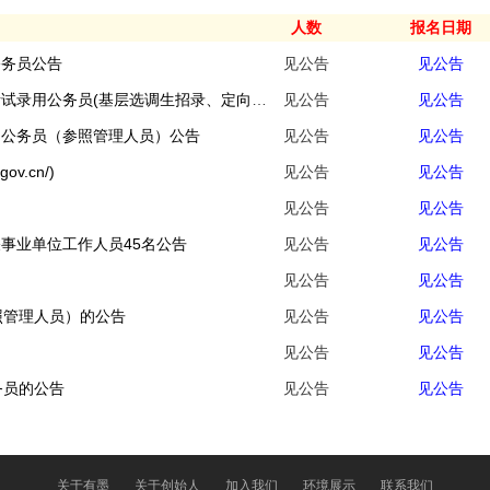
人数
报名日期
公务员公告
见公告
见公告
中共巴中市委组织部关于巴中市2026年度公开考试录用公务员(基层选调生招录、定向招考、四级联考、司法行政系统、公安系统)第一批拟录用人员的公示
见公告
见公告
调公务员（参照管理人员）公告
见公告
见公告
ov.cn/)
见公告
见公告
见公告
见公告
关事业单位工作人员45名公告
见公告
见公告
见公告
见公告
照管理人员）的公告
见公告
见公告
见公告
见公告
务员的公告
见公告
见公告
关于有墨
关于创始人
加入我们
环境展示
联系我们