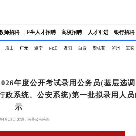
教师招聘
卫生人才招聘
高校招聘
人才引进
银行招聘
眉山
广元
遂宁
内江
资阳
自贡
攀枝花
泸州
宜宾
026年度公开考试录用公务员(基层选
行政系统、公安系统)第一批拟录用人员
示
年04月13日
来源：有墨公考采编