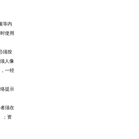
项等内
试时使用
必须按
必须人像
的，一经
网络提示
考者须在
）；资