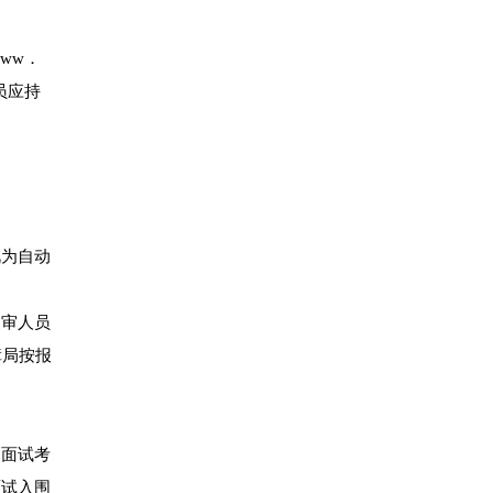
ww．
员应持
视为自动
复审人员
障局按报
到面试考
面试入围