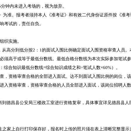
15分钟内未进入考场的，视为放弃。
考证》为准。报考者须持本人《准考证》和有效二代身份证原件按《准考
响考试的，责任自负。
组织实施。
，从高分到低分按2：1的面试入围比例确定面试入围资格审查人员。
必须高于或等于最低分数线。最低合格分数线为本次实际参加笔试
：综合知识最低分数线=综合知识成绩之和÷笔试人数×60%）。
查，资格审查合格的全部进入面试。达不到面试入围比例的岗位，
进入资格审查，资格审查合格的人员全部进入面试，该岗位招聘人
料到德昌县公安局三楼政工室进行资格复审，具体事宜详见德昌县人
考生之家上自行打印保存好，报名时上传的照片须在表上清晰完整显示