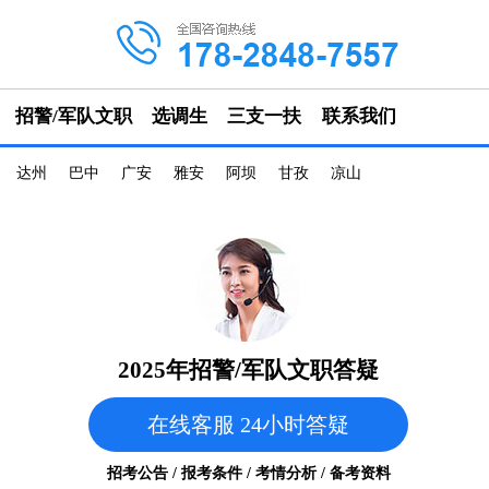
招警/军队文职
选调生
三支一扶
联系我们
达州
巴中
广安
雅安
阿坝
甘孜
凉山
2025年招警/军队文职答疑
在线客服 24小时答疑
招考公告 / 报考条件 / 考情分析 / 备考资料