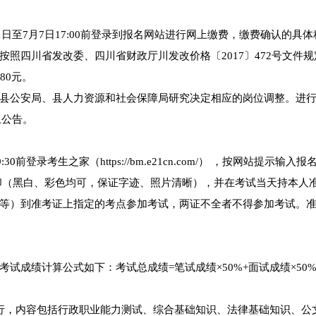
1日至7月7日17:00前登录到报名网站进行网上缴费，缴费确认的具
照四川省发改委、四川省财政厅川发改价格〔2017〕472号文件规
80元。
县公安局、县人力资源和社会保障局研究决定相应的岗位调整。进
上公告。
0前登录考生之家（https://bm.e21cn.com/） ，按网站提示输入
印（黑白、彩色均可，保证字迹、照片清晰），并在考试当天持本人
等）到准考证上指定的考点参加考试，两证不全者不得参加考试。
试成绩计算公式如下：考试总成绩=笔试成绩×50%+面试成绩×50
行，内容包括行政职业能力测试、综合基础知识、法律基础知识、公