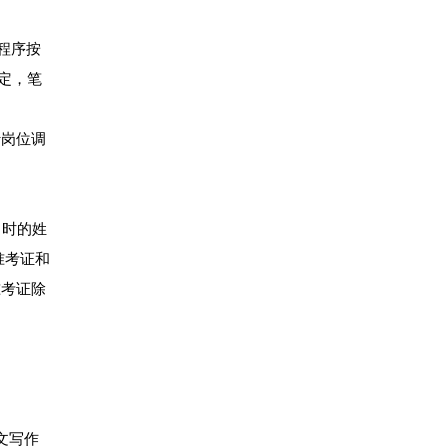
体程序按
定，笔
行岗位调
报名时的姓
准考证和
准考证除
%
文写作