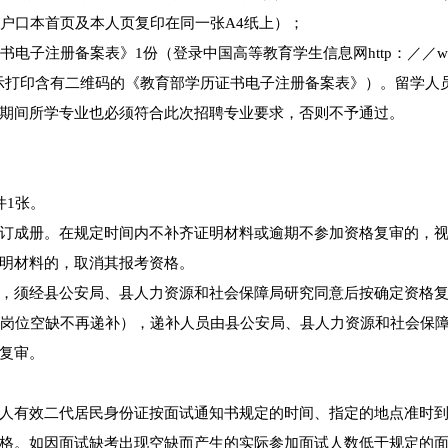
（户口本首页及本人页复印在同一张A4纸上）；
电子注册备案表》1份（登录中国高等教育学生信息网http：／／w
相关提示打印含有二维码的《教育部学历证书电子注册备案表》）。留学人
期间所学专业也必须符合此次招聘专业要求，否则不予通过。
件1张。
订成册。在规定时间内不补齐证明材料或逾期不参加资格复审的，
明材料的，取消其报考资格。
，须经县公安局、县人力资源和社会保障局研究同意后按确定资格
的岗位空缺不再递补），递补人员由县公安局、县人力资源和社会保
复审。
。
人有效二代居民身份证按面试通知书规定的时间、指定的地点准时
格。如因面试缺考出现空缺而产生的实际参加面试人数低于规定的