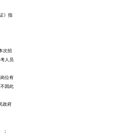
证》指
本次招
参考人员
该岗位有
数不因此
民政府
）；