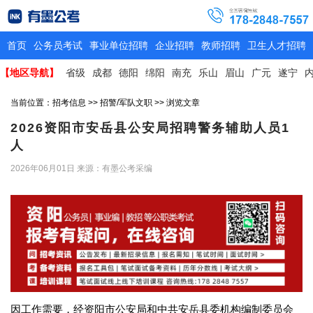
首页
公务员考试
事业单位招聘
企业招聘
教师招聘
卫生人才招聘
【地区导航】
省级
成都
德阳
绵阳
南充
乐山
眉山
广元
遂宁
当前位置：
招考信息
>>
招警/军队文职
>> 浏览文章
2026资阳市安岳县公安局招聘警务辅助人员1
人
2026年06月01日
来源：有墨公考采编
因工作需要，经资阳市公安局和中共安岳县委机构编制委员会