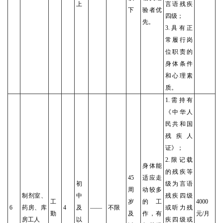
上
言语残疾
下
验者优
四级；
先。
3.具有正
常履行岗
位职责的
身体条件
和心理素
质。
1.需持有
《中华人
民共和国
残疾人
证》；
2.限记载
身体能
的残疾等
45
适应走
初
级为言语
周
动较多
制剂室、
中
残疾四级
工
岁
的工
4000
6
药房、库
4
及
——
不限
或听力残
勤
及
作，有
元/月
房工人
以
疾四级或