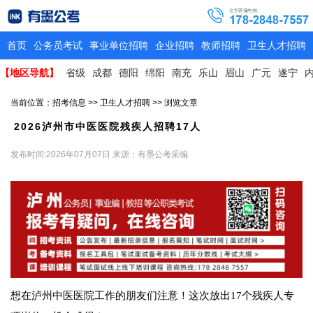
首页
公务员考试
事业单位招聘
企业招聘
教师招聘
卫生人才招聘
【地区导航】
省级
成都
德阳
绵阳
南充
乐山
眉山
广元
遂宁
当前位置：
招考信息
>>
卫生人才招聘
>> 浏览文章
2026泸州市中医医院残疾人招聘17人
发布时间:2026年07月07日
来源：有墨公考采编
想在泸州中医医院工作的朋友们注意！这次放出17个残疾人专