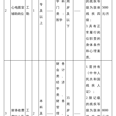
学科
周
的残疾等
专
心电图室
工
门
岁
级为肢体
5000
2
1
及
——
——
辅助岗位
勤
类：
及
残疾四
元/月
以
医学
以
级；
上
下
3.具有正
常履行岗
位职责的
身体条件
和心理素
质。
财务
1.需持有
会计
《中华人
类、
民共和国
经济
残疾人
学
证》；
类、
35
2.限记载
本
财务
周
的残疾等
科
管
财务收费
工
岁
级为肢体
8000
3
2
及
——
理、
——