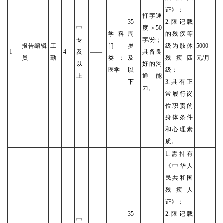
证》；
打字速
35
2.限记载
中
度＞50
学科
周
的残疾等
专
字/分；
报告编辑
工
门
岁
级为肢体
5000
1
4
及
——
具备良
员
勤
类：
及
残疾四
元/月
以
好的沟
医学
以
级；
上
通能
下
3.具有正
力。
常履行岗
位职责的
身体条件
和心理素
质。
1.需持有
《中华人
民共和国
残疾人
证》；
35
2.限记载
中