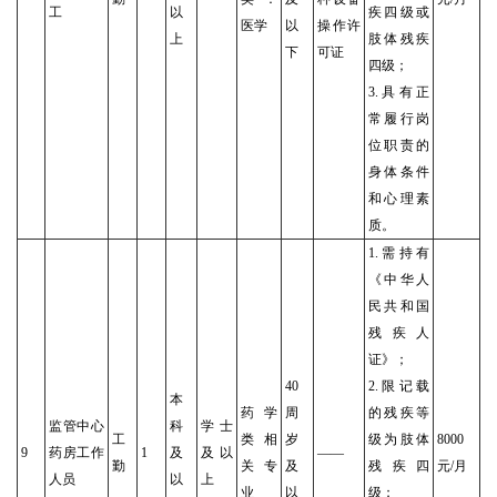
工
以
疾四级或
医学
以
操作许
上
肢体残疾
下
可证
四级；
3.具有正
常履行岗
位职责的
身体条件
和心理素
质。
1.需持有
《中华人
民共和国
残疾人
证》；
40
2.限记载
本
药学
周
的残疾等
监管中心
科
学士
工
类相
岁
级为肢体
8000
9
药房工作
1
及
及以
——
勤
关专
及
残疾四
元/月
人员
以
上
业
以
级；