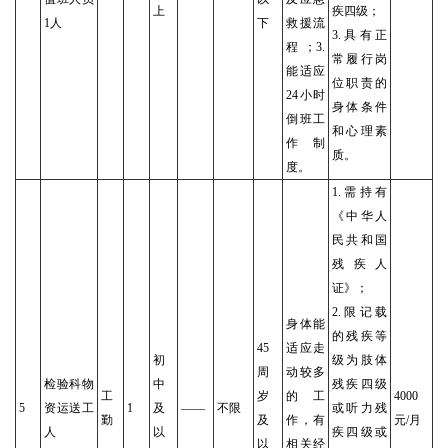
上
疾四级；
1人
下
救援流
3.具有正
程；3.
常履行岗
能适应
位职责的
24小时
身体条件
倒班工
和心理素
作制
质。
度。
1.需持有
《中华人
民共和国
残疾人
证》；
2.限记载
身体能
的残疾等
45
适应走
初
级为肢体
周
动较多
检验科物
中
残疾四级
工
岁
的工
4000
5
资运送工
1
及
——
不限
或听力残
勤
及
作，有
元/月
人
以
疾四级或
以
相关经