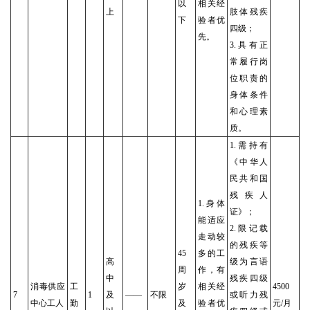
以
相关经
上
肢体残疾
下
验者优
四级；
先。
3.具有正
常履行岗
位职责的
身体条件
和心理素
质。
1.需持有
《中华人
民共和国
残疾人
1.身体
证》；
能适应
2.限记载
走动较
的残疾等
45
多的工
高
级为言语
周
作，有
中
残疾四级
消毒供应
工
岁
相关经
4500
7
1
及
——
不限
或听力残
中心工人
勤
及
验者优
元/月