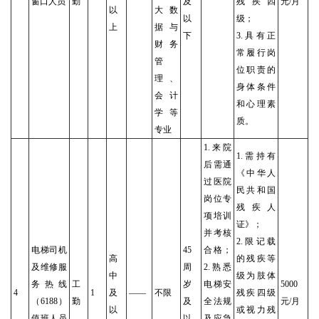
窗口人员
勤
及
残疾四
元/月
以
大数
以
级；
上
据与
下
3.具有正
财务
常履行岗
管
位职责的
理、
身体条件
会计
和心理素
学等
质。
专业
1.来院
1.需持有
后需通
《中华人
过医院
民共和国
岗位专
残疾人
项培训
证》；
并考核
2.限记载
电梯司机
45
合格；
高
的残疾等
及维修服
周
2.熟悉
中
级为肢体
务热线
工
岁
电梯安
5000
4
1
及
——
不限
残疾四级
（6188）
勤
及
全法规
元/月
以
或视力残
值班人员
以
及应急