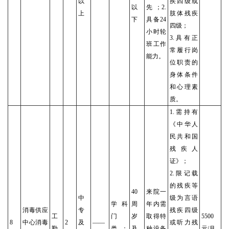
以
疾四级或
以
先；2.
上
肢体残疾
下
具备24
四级；
小时轮
3.具有正
班工作
常履行岗
能力。
位职责的
身体条件
和心理素
质。
1.需持有
《中华人
民共和国
残疾人
证》；
2.限记载
的残疾等
40
来院一
中
级为言语
学科
周
年内需
消毒供应
专
残疾四级
工
门
岁
取得特
5500
8
中心消毒
2
及
——
或听力残
勤
类：
及
种设备
元/月