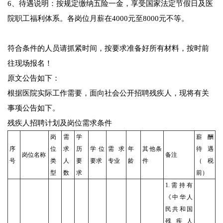
6、待遇说明：按规定缴纳五险一金，享受国家法定节假日及医
院职工福利体系。各岗位月薪在4000元至8000元不等。
符合条件的人员请抓紧时间，按要求准备好所有材料，按时前
往现场报名！
原文公告如下：
根据医院实际工作需要，面向社会公开招聘残疾人，现将有关
事项公告如下。
残疾人招聘计划及岗位需求条件
岗
需
学
薪酬
序
位
求
历
学位
需求
年
其他条
待遇
岗位名称
备注
号
类
人
要
要求
专业
龄
件
（税
型
数
求
前）
1.需持有
《中华人
民共和国
残疾人