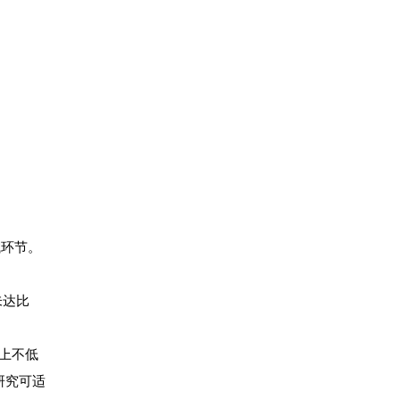
试环节。
未达比
上不低
研究可适