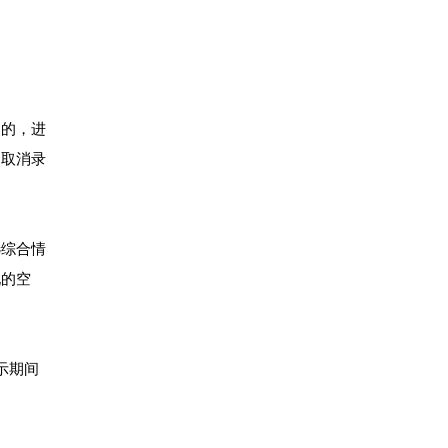
列的，进
，取消录
选综合情
现的空
示期间