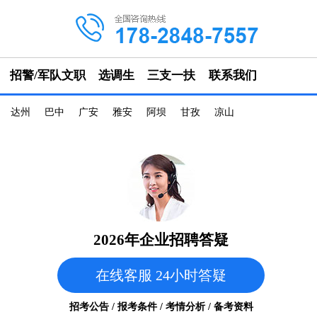
招警/军队文职
选调生
三支一扶
联系我们
达州
巴中
广安
雅安
阿坝
甘孜
凉山
2026年企业招聘答疑
在线客服 24小时答疑
招考公告 / 报考条件 / 考情分析 / 备考资料