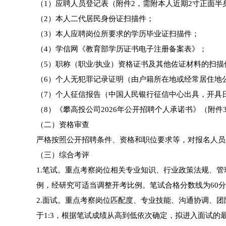
（1）应聘人员登记表（附件2，需附本人近期2寸正面
（2）本人二代居民身份证扫描件；
（3）本人应聘岗位所要求的学历毕业证扫描件；
（4）学信网《教育部学历证书电子注册备案表》；
（5）职称（职业/执业）资格证书及其他佐证材料的扫描
（6）个人无犯罪记录证明（由户籍所在地或经常居住地
（7）个人征信报告（中国人民银行征信中心出具，开具
（8）《攀高投公司2026年公开招聘个人承诺书》（附件
（二）资格审查
严格按照公开招聘条件、资格和职位要求等，对报名人员
（三）综合考评
1.笔试。重点考察岗位相关专业知识、行业政策法规、管
例，经研究可适当调整开考比例。笔试合格分数线为60
2.面试。重点考察岗位匹配度、专业技能、沟通协调、
于1:3，根据笔试成绩从高到低依次确定，拟进入面试