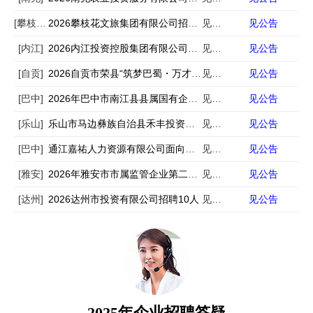
[攀枝花]
2026攀枝花文旅集团有限公司招聘10人
见公告
见公告
[内江]
2026内江投资控股集团有限公司招聘5人
见公告
见公告
[自贡]
2026自贡市荣县“筑梦巴蜀・万才兴农”行动第二批岗位招聘39人
见公告
见公告
[巴中]
2026年巴中市南江县县属国有企业公开招聘10名工作人员的公告
见公告
见公告
[乐山]
乐山市马边彝族自治县禾丰投资集团有限公司公开招聘人员公告
见公告
见公告
[巴中]
通江嘉祐人力资源有限公司面向社会公开招聘工作人员10人公告
见公告
见公告
[雅安]
2026年雅安市市属监管企业第二季度员工公开招聘的公告
见公告
见公告
[达州]
2026达州市投资有限公司招聘10人
见公告
见公告
2025年企业招聘答疑