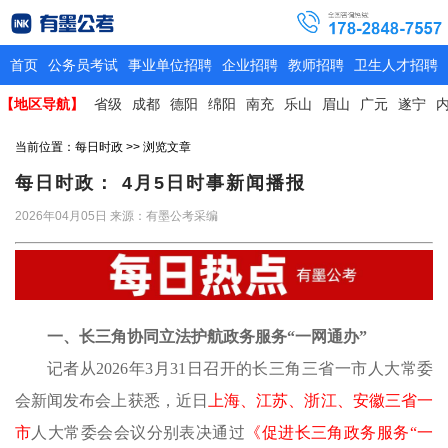
首页
公务员考试
事业单位招聘
企业招聘
教师招聘
卫生人才招聘
【地区导航】
省级
成都
德阳
绵阳
南充
乐山
眉山
广元
遂宁
当前位置：
每日时政
>> 浏览文章
每日时政： 4月5日时事新闻播报
2026年04月05日
来源：有墨公考采编
一、长三角协同立法护航政务服务
“一网通办”
记者从
2026年3月31日召开的长三角三省一市人大常委
会新闻发布会上获悉，近日
上海、江苏、浙江、安徽三省一
市
人大常委会会议分别表决通过
《促进长三角政务服务
“一