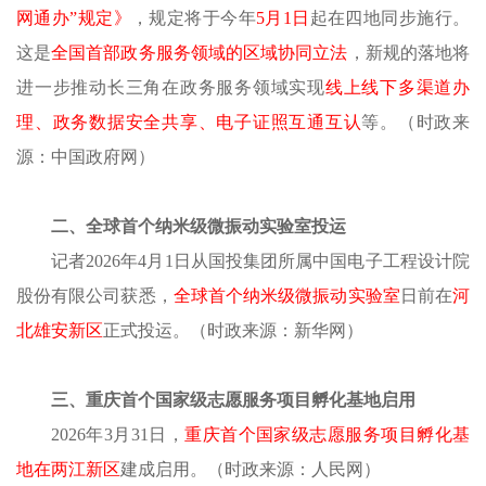
网通办”规定》
，规定将于今年
5月1日
起在四地同步施行。
这是
全国首部政务服务领域的区域协同立法
，新规的落地将
进一步推动长三角在政务服务领域实现
线上线下多渠道办
理、政务数据安全共享、电子证照互通互认
等。
（
时政
来
源：中国政府网）
二、全球首个纳米级微振动实验室投运
记者
2026年4月1日从国投集团所属中国电子工程设计院
股份有限公司获悉，
全球首个纳米级微振动实验室
日前在
河
北雄安新区
正式投运。
（时政来源：
新华网
）
三、重庆首个国家级志愿服务项目孵化基地启用
2026年3月31日，
重庆首个国家级志愿服务项目孵化基
地在两江新区
建成启用。
（时政来源：
人民网
）