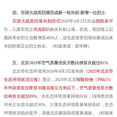
四、百团大战英烈墙完成新一轮补刻
新增一位烈士
百团大战英烈墙补刻仪式
2026年4月2日在
山西阳泉
举
行，八路军烈士
尚兆阳
的姓名补刻上墙。至此，英烈墙上记
载的革命烈士总数增至
4856人，这也是该英烈墙自建成以来
补刻的第五位烈士姓名。
（时政来源：
新华网
）
五、北京
2025年空气质量优良天数比例首次超过85%
北京市生态环境局
2026年4月2日发布的
《
2025年北京市
生态环境状况公报》
显示，
2025年北京
细颗粒物（
PM2.5）
年均浓度首次降至30微克每立方米以下，空气质量优良天数
比例首次超过85%
。水生态环境质量持续向好，
Ⅰ至Ⅲ类水质
河长占比首次超过90%。土壤生态环境质量保持良好，生态
环境状况稳步提升，美丽北京建设取得显著成效。
（时政来