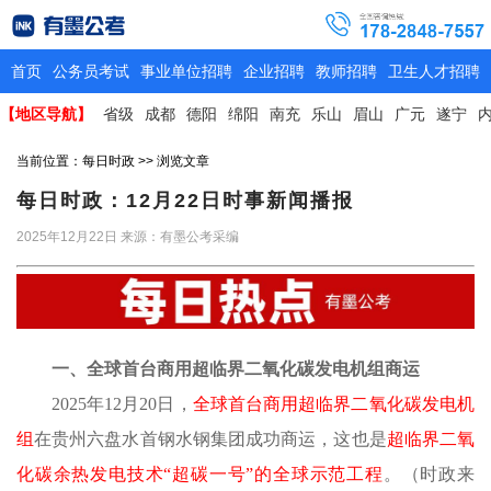
首页
公务员考试
事业单位招聘
企业招聘
教师招聘
卫生人才招聘
【地区导航】
省级
成都
德阳
绵阳
南充
乐山
眉山
广元
遂宁
当前位置：
每日时政
>> 浏览文章
每日时政：12月22日时事新闻播报
2025年12月22日
来源：有墨公考采编
一、全球首台商用超临界二氧化碳发电机组商运
2025年12月20日，
全球首台商用超临界二氧化碳发电机
组
在贵州六盘水首钢水钢集团成功商运，这也是
超临界二氧
化碳余热发电技术
“超碳一号”的全球示范工程
。
（时政来