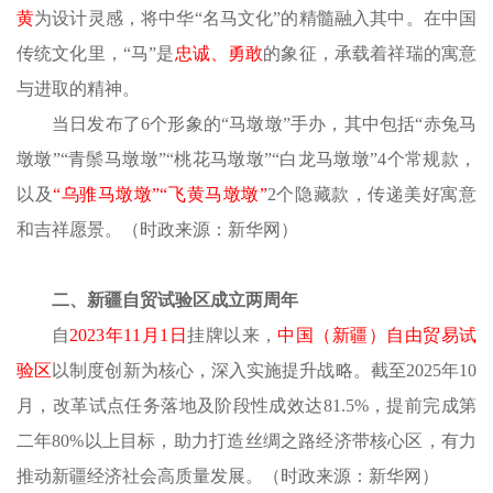
黄
为设计灵感，将中华
“名马文化”的精髓融入其中。在中国
传统文化里，“马”是
忠诚、勇敢
的象征，承载着祥瑞的寓意
与进取的精神。
当日发布了
6个形象的“马墩墩”手办，其中包括“赤兔马
墩墩”“青鬃马墩墩”“桃花马墩墩”“白龙马墩墩”4个常规款，
以及
“乌骓马墩墩”“飞黄马墩墩”
2个隐藏款，传递美好寓意
和吉祥愿景。（时政来源：新华网）
二、新疆自贸试验区成立两周年
自
2023年11月1日
挂牌以来，
中国（新疆）自由贸易试
验区
以制度创新为核心，深入实施提升战略。截至
2025年10
月，改革试点任务落地及阶段性成效达81.5%，提前完成第
二年
80%以上目标，助力打造丝绸之路经济带核心区，有力
推动新疆经济社会高质量发展。（时政来源：新华网）