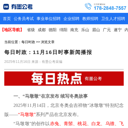
首页
公务员考试
事业单位招聘
企业招聘
教师招聘
卫生人才招聘
【地区导航】
省级
成都
德阳
绵阳
南充
乐山
眉山
广元
遂宁
当前位置：
每日时政
>> 浏览文章
每日时政：11月16日时事新闻播报
2025年11月16日
来源：有墨公考采编
一、
“马墩墩”在京发布 续写冬奥故事
2025年11月14日，北京冬奥会吉祥物“冰墩墩”特别纪念
版——
“马墩墩”
系列产品在北京发布。
“马墩墩”的创作以
赤兔、青鬃、桃花、白龙、乌骓、飞