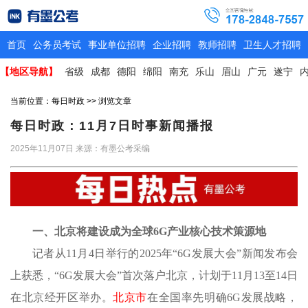
首页
公务员考试
事业单位招聘
企业招聘
教师招聘
卫生人才招聘
【地区导航】
省级
成都
德阳
绵阳
南充
乐山
眉山
广元
遂宁
当前位置：
每日时政
>> 浏览文章
每日时政：11月7日时事新闻播报
2025年11月07日
来源：有墨公考采编
一、北京将建设成为全球
6G产业核心技术策源地
记者从
11月4日举行的2025年“6G发展大会”新闻发布会
上获悉，“6G发展大会”首次落户北京，计划于11月13至14日
在北京经开区举办。
北京市
在全国率先明确
6G发展战略，