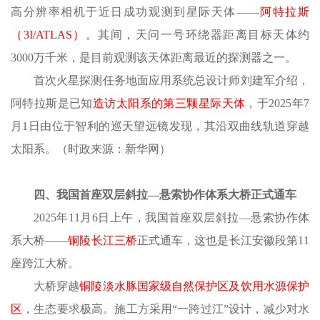
高分辨率相机于近日成功观测到星际天体
——
阿特拉斯
（
3I/ATLAS）
。其间，天问一号环绕器距离目标天体约
3000万千米，是目前观测该天体距离最近的探测器之一。
首次火星探测任务地面应用系统总设计师刘建军介绍，
阿特拉斯是已知
造访太阳系的第三颗星际天体
，于
2025年7
月1日由位于智利的巡天望远镜发现，其沿双曲线轨道穿越
太阳系。（时政来源：新华网）
四、我国首座双层斜拉
—悬索协作体系大桥正式通车
2025年11月6日上午，我国首座双层斜拉—悬索协作体
系大桥——
铜陵长江三桥
正式通车，这也是长江安徽段第
11
座跨江大桥。
大桥穿越
铜陵淡水豚国家级自然保护区及饮用水源保护
区
，生态要求极高。施工方采用
“一跨过江”设计，减少对水