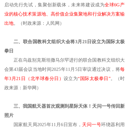
启动先行先试，集聚创新载体，未来将建设成为
全球
6G产
业的核心技术策源地、高价值企业集聚地和行业解决方案输
出地
。（时政来源：人民网）
二、联合国教科文组织大会将
3月21日设立为国际太极
拳日
正在乌兹别克斯坦撒马尔罕进行的联合国教科文组织大
会第
43届会议当地时间2025年11月5日审议通过决议，将
每
年
3月21日（北半球春分日）
设立为
“国际太极拳日”
。（时
政来源：新华网）
三、我国航天器首次观测到星际天体！天问一号传回新
照片
国家航天局
2025年11月6日宣布，
天问一号
环绕器利用