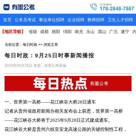
首页
公务员考试
事业单位招聘
企业招聘
教师招聘
卫生人才招聘
【地区导航】
省级
成都
德阳
绵阳
南充
乐山
眉山
广元
遂宁
当前位置：
每日时政
>> 浏览文章
每日时政：9月25日时事新闻播报
2025年09月25日
来源：有墨公考采编
一、世界第一高桥——花江峡谷大桥28日通车
记者从贵州省政府新闻办相关发布会上获悉，世界第一高桥
——花江峡谷大桥将于2025年9月28日正式建成通车。
花江峡谷大桥是贵州六枝至安龙高速公路的关键控制性工程，