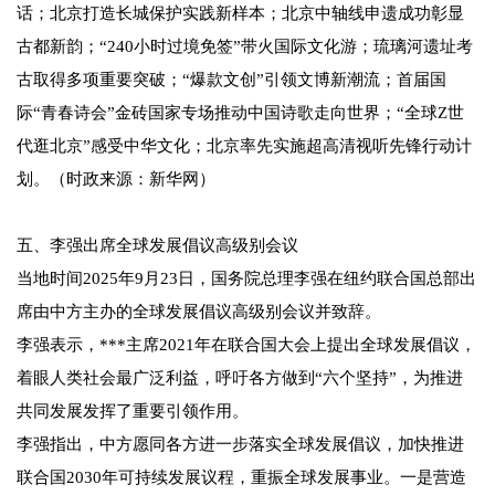
话；北京打造长城保护实践新样本；北京中轴线申遗成功彰显
古都新韵；“240小时过境免签”带火国际文化游；琉璃河遗址考
古取得多项重要突破；“爆款文创”引领文博新潮流；首届国
际“青春诗会”金砖国家专场推动中国诗歌走向世界；“全球Z世
代逛北京”感受中华文化；北京率先实施超高清视听先锋行动计
划。（时政来源：新华网）
五、李强出席全球发展倡议高级别会议
当地时间2025年9月23日，国务院总理李强在纽约联合国总部出
席由中方主办的全球发展倡议高级别会议并致辞。
李强表示，***主席2021年在联合国大会上提出全球发展倡议，
着眼人类社会最广泛利益，呼吁各方做到“六个坚持”，为推进
共同发展发挥了重要引领作用。
李强指出，中方愿同各方进一步落实全球发展倡议，加快推进
联合国2030年可持续发展议程，重振全球发展事业。一是营造