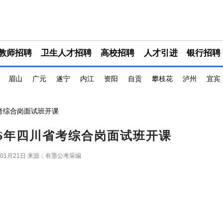
教师招聘
卫生人才招聘
高校招聘
人才引进
银行招聘
眉山
广元
遂宁
内江
资阳
自贡
攀枝花
泸州
宜宾
省考综合岗面试班开课
026年四川省考综合岗面试班开课
年01月21日
来源：有墨公考采编