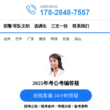
招警/军队文职
选调生
三支一扶
联系我们
达州
巴中
广安
雅安
阿坝
甘孜
凉山
2025年考公考编答疑
在线客服 24小时答疑
招考公告 / 报考条件 / 考情分析 / 备考资料