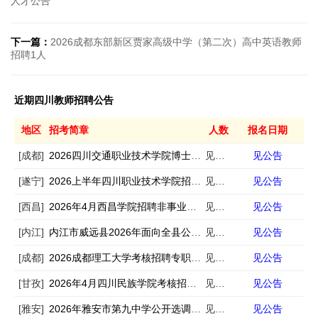
人才公告
下一篇：
2026成都东部新区贾家高级中学（第二次）高中英语教师
招聘1人
近期四川教师招聘公告
地区
招考简章
人数
报名日期
[成都]
2026四川交通职业技术学院博士人才引进32人
见公告
见公告
[遂宁]
2026上半年四川职业技术学院招聘事业编制工作人员30人
见公告
见公告
[西昌]
2026年4月西昌学院招聘非事业编制工作人员18人
见公告
见公告
[内江]
内江市威远县2026年面向全县公开考调城区学校教师69名公告
见公告
见公告
[成都]
2026成都理工大学考核招聘专职思想政治理论课教师6人
见公告
见公告
[甘孜]
2026年4月四川民族学院考核招聘28名非事业编制工作人员公告
见公告
见公告
[雅安]
2026年雅安市第九中学公开选调事业人员的公告
见公告
见公告