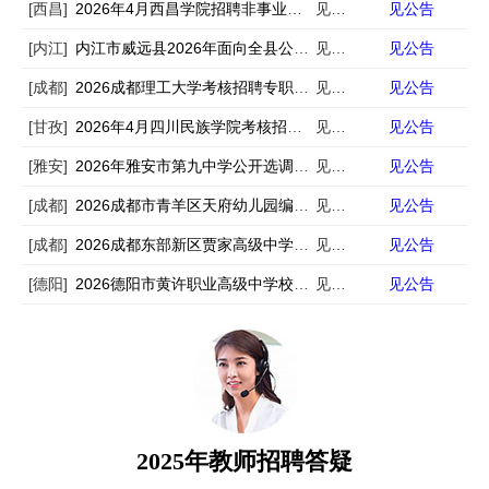
[西昌]
2026年4月西昌学院招聘非事业编制工作人员18人
见公告
见公告
[内江]
内江市威远县2026年面向全县公开考调城区学校教师69名公告
见公告
见公告
[成都]
2026成都理工大学考核招聘专职思想政治理论课教师6人
见公告
见公告
[甘孜]
2026年4月四川民族学院考核招聘28名非事业编制工作人员公告
见公告
见公告
[雅安]
2026年雅安市第九中学公开选调事业人员的公告
见公告
见公告
[成都]
2026成都市青羊区天府幼儿园编外教师招聘13人
见公告
见公告
[成都]
2026成都东部新区贾家高级中学（第二次）高中英语教师招聘1人
见公告
见公告
[德阳]
2026德阳市黄许职业高级中学校（旌阳综合高中）教师招聘3人
见公告
见公告
2025年教师招聘答疑