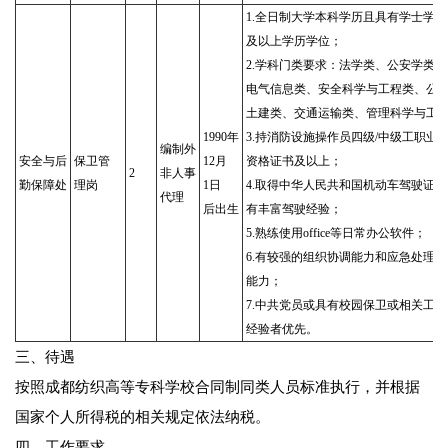
1.全日制大学本科学历且具有学士学位
及以上学历学位；
2.学科门类要求：法学类、公安学类
电气信息类、安全科学与工程类、公
土建类、交通运输类、管理科学与工
1990年
3.持消防设施操作员四级/中级工职业
编制外
安全与后
保卫管
12月
资格证书及以上；
2
非人事
勤保障处
理岗
1日
4.取得中华人民共和国机动车驾驶证并
代理
后出生
有丰富驾驶经验；
5.熟练使用office等日常办公软件；
6.有较强的组织协调能力和应急处理
能力；
7.中共党员或具有校园保卫或相关工作
经验者优先。
三、待遇
按照成都纺织高等专科学校合同制同类人员标准执行，并根据
国家个人所得税的相关规定依法纳税。
四、工作要求