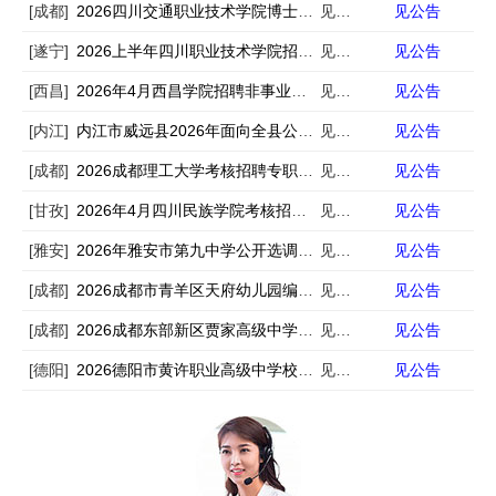
[成都]
2026四川交通职业技术学院博士人才引进32人
见公告
见公告
[遂宁]
2026上半年四川职业技术学院招聘事业编制工作人员30人
见公告
见公告
[西昌]
2026年4月西昌学院招聘非事业编制工作人员18人
见公告
见公告
[内江]
内江市威远县2026年面向全县公开考调城区学校教师69名公告
见公告
见公告
[成都]
2026成都理工大学考核招聘专职思想政治理论课教师6人
见公告
见公告
[甘孜]
2026年4月四川民族学院考核招聘28名非事业编制工作人员公告
见公告
见公告
[雅安]
2026年雅安市第九中学公开选调事业人员的公告
见公告
见公告
[成都]
2026成都市青羊区天府幼儿园编外教师招聘13人
见公告
见公告
[成都]
2026成都东部新区贾家高级中学（第二次）高中英语教师招聘1人
见公告
见公告
[德阳]
2026德阳市黄许职业高级中学校（旌阳综合高中）教师招聘3人
见公告
见公告