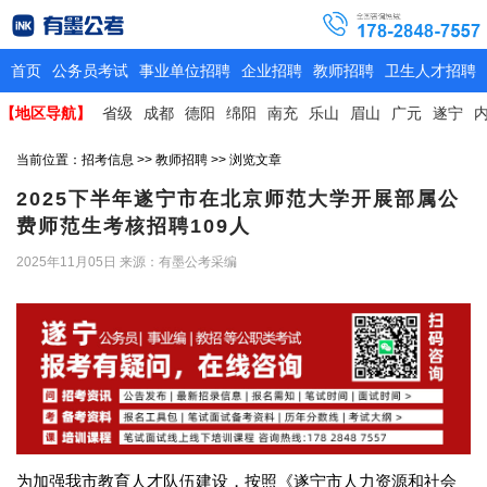
首页
公务员考试
事业单位招聘
企业招聘
教师招聘
卫生人才招聘
【地区导航】
省级
成都
德阳
绵阳
南充
乐山
眉山
广元
遂宁
当前位置：
招考信息
>>
教师招聘
>> 浏览文章
2025下半年遂宁市在北京师范大学开展部属公
费师范生考核招聘109人
2025年11月05日
来源：有墨公考采编
为加强我市教育人才队伍建设，按照《遂宁市人力资源和社会