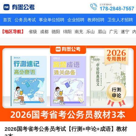
首页
公务员考试
事业单位招聘
企业招聘
教师招聘
卫生人才招聘
【地区导航】
省级
成都
德阳
绵阳
南充
乐山
眉山
广元
遂宁
2026国考省考公务员考试【行测+申论+成语】教材