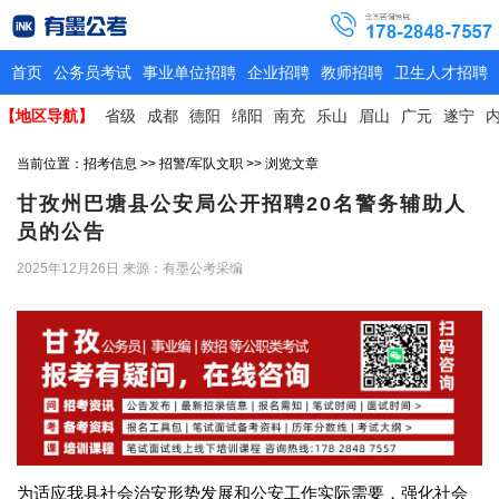
首页
公务员考试
事业单位招聘
企业招聘
教师招聘
卫生人才招聘
【地区导航】
省级
成都
德阳
绵阳
南充
乐山
眉山
广元
遂宁
当前位置：
招考信息
>>
招警/军队文职
>> 浏览文章
甘孜州巴塘县公安局公开招聘20名警务辅助人
员的公告
2025年12月26日
来源：有墨公考采编
为适应我县社会治安形势发展和公安工作实际需要，强化社会