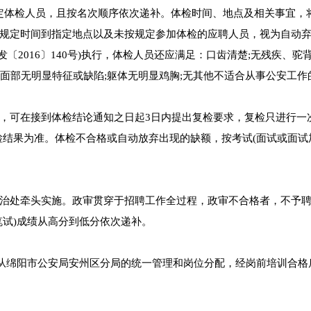
确定体检人员，且按名次顺序依次递补。体检时间、地点及相关事宜，
规定时间到指定地点以及未按规定参加体检的应聘人员，视为自动
发〔2016〕140号)执行，体检人员还应满足：口齿清楚;无残疾、驼背
;面部无明显特征或缺陷;躯体无明显鸡胸;无其他不适合从事公安工作
，可在接到体检结论通知之日起3日内提出复检要求，复检只进行一次
检结果为准。体检不合格或自动放弃出现的缺额，按考试(面试或面试
治处牵头实施。政审贯穿于招聘工作全过程，政审不合格者，不予
笔试)成绩从高分到低分依次递补。
服从绵阳市公安局安州区分局的统一管理和岗位分配，经岗前培训合格