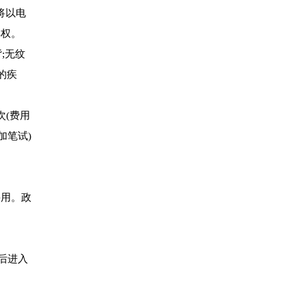
将以电
弃权。
;无纹
的疾
(费用
加笔试)
聘用。政
后进入