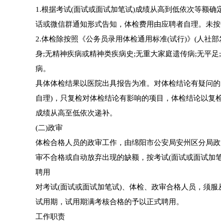
1.根据考试(面试或面试加笔试)成绩从高到低依次等额
话或微信群通知形式告知，体检费用由应聘者自理。未按
2.体检除按照《公务员录用体检通用标准(试行)》(人社部
身;无精神疾病或精神类疾病史;无重大家庭遗传病;无平足
病。
具体体检结果以医院出具报告为准。对体检结论有疑问的
自理)，只复检对体检结论有影响的项目，体检结论以复
成绩从高至低依次递补。
(二)政审
体检合格人员的政审工作，由绵阳市公安局安州区分局政
审不合格或自动放弃出现的缺额，按考试(面试或面试加
聘用
对考试(面试或面试加笔试)、体检、政审合格人员，须
试用期，试用期满考核合格的予以正式聘用。
工作职责