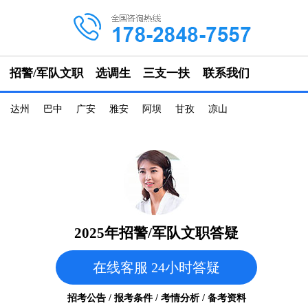
招警/军队文职
选调生
三支一扶
联系我们
达州
巴中
广安
雅安
阿坝
甘孜
凉山
2025年招警/军队文职答疑
在线客服 24小时答疑
招考公告 / 报考条件 / 考情分析 / 备考资料