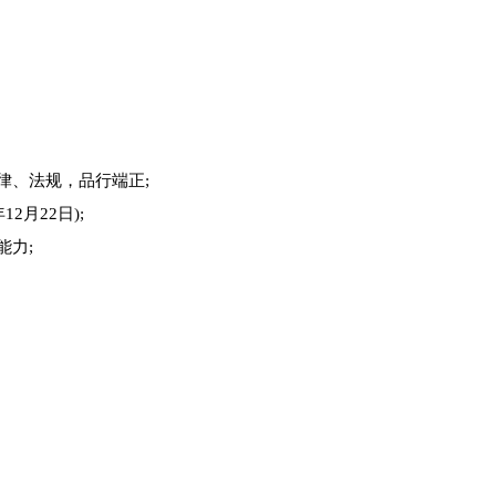
律、法规，品行端正;
2月22日);
能力;