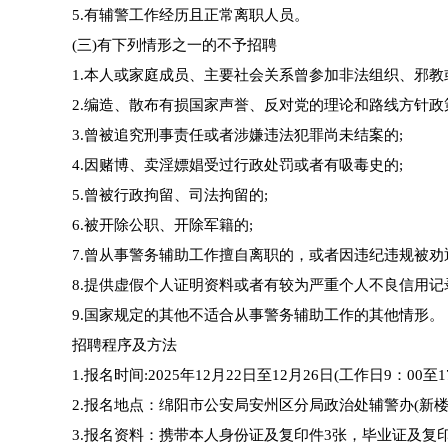
5.有辅警工作经历且正常离职人员。
(三)有下列情形之一的不予招聘
1.本人或家庭成员、主要社会关系曾参加非法组织、邪教
2.编造、散布有损国家声誉、反对党的理论和路线方针政
3.曾被追究刑事责任或者涉嫌违法犯罪尚未结案的;
4.因赌博、卖淫嫖娼受过行政处罚或者有吸毒史的;
5.曾被行政拘留、司法拘留的;
6.被开除公职、开除军籍的;
7.曾从事警务辅助工作擅自离职的，或者因违纪违规被劝
8.提供虚假个人证明资料或者有较为严重个人不良信用记
9.国家规定的其他不适合从事警务辅助工作的其他情形。
招聘程序及方法
1.报名时间:2025年12月22日至12月26日(工作日9：00
2.报名地点：绵阳市公安局安州区分局政治处辅警办(新楼六
3.报名资料：携带本人身份证及复印件3张，毕业证及复