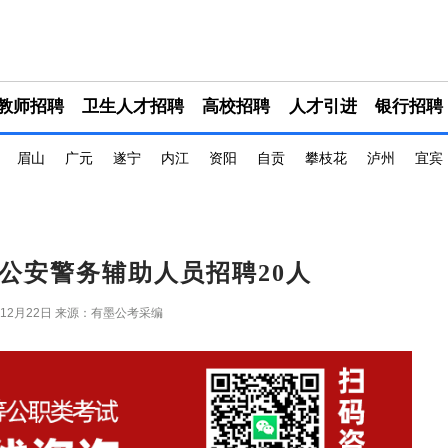
教师招聘
卫生人才招聘
高校招聘
人才引进
银行招聘
眉山
广元
遂宁
内江
资阳
自贡
攀枝花
泸州
宜宾
州公安警务辅助人员招聘20人
年12月22日
来源：有墨公考采编