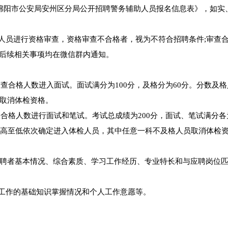
绵阳市公安局安州区分局公开招聘警务辅助人员报名信息表》，如实
聘人员进行资格审查，资格审查不合格者，视为不符合招聘条件;审查
等后续相关事项均在微信群内通知。
审查合格人数进入面试。面试满分为100分，及格分为60分。分数及
取消体检资格。
查合格人数进行面试和笔试。考试总成绩为200分，面试、笔试满分各为
从高至低依次确定进入体检人员，其中任意一科不及格人员取消体检
聘者基本情况、综合素质、学习工作经历、专业特长和与应聘岗位
安工作的基础知识掌握情况和个人工作意愿等。