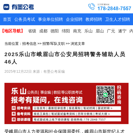
首页
公务员考试
事业单位招聘
企业招聘
教师招聘
卫生人才招聘
【地区导航】
省级
成都
德阳
绵阳
南充
乐山
眉山
广元
遂宁
当前位置：
招考信息
>>
招警/军队文职
>> 浏览文章
2025乐山市峨眉山市公安局招聘警务辅助人员
46人
2025年12月22日
来源：有墨公考采编
受峨眉山市人力资源和社会保障局委托，峨眉山市新世纪人才