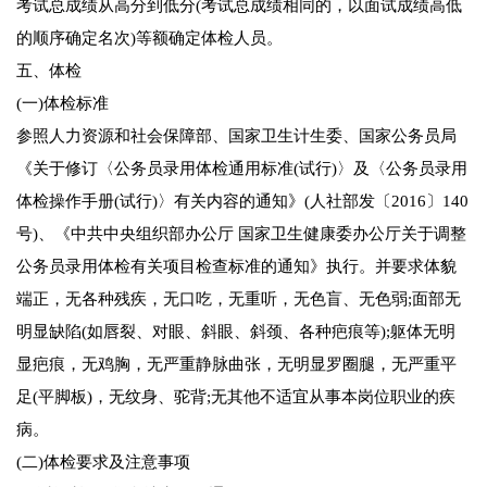
考试总成绩从高分到低分(考试总成绩相同的，以面试成绩高低
的顺序确定名次)等额确定体检人员。
五、体检
(一)体检标准
参照人力资源和社会保障部、国家卫生计生委、国家公务员局
《关于修订〈公务员录用体检通用标准(试行)〉及〈公务员录用
体检操作手册(试行)〉有关内容的通知》(人社部发〔2016〕140
号)、《中共中央组织部办公厅 国家卫生健康委办公厅关于调整
公务员录用体检有关项目检查标准的通知》执行。并要求体貌
端正，无各种残疾，无口吃，无重听，无色盲、无色弱;面部无
明显缺陷(如唇裂、对眼、斜眼、斜颈、各种疤痕等);躯体无明
显疤痕，无鸡胸，无严重静脉曲张，无明显罗圈腿，无严重平
足(平脚板)，无纹身、驼背;无其他不适宜从事本岗位职业的疾
病。
(二)体检要求及注意事项