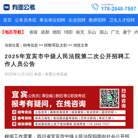
首页
公务员考试
事业单位招聘
企业招聘
教师招聘
卫生人才招聘
【地区导航】
省级
成都
德阳
绵阳
南充
乐山
眉山
广元
遂宁
当前位置：
招考信息
>>
招警/军队文职
>> 浏览文章
2025年宜宾市中级人民法院第二次公开招聘工
作人员公告
2025年11月19日
来源：有墨公考采编
根据工作需要，四川省宜宾市中级人民法院拟面向社会公开招