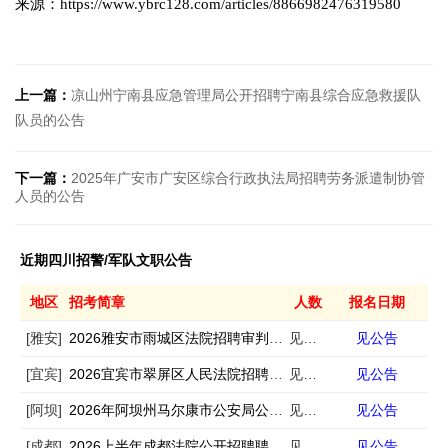
来源：https://www.ybrc128.com/articles/8866982476319580
上一篇：
凉山州宁南县应急管理局公开招聘宁南县综合应急救援队
队员的公告
下一篇：
2025年广安市广安区综合行政执法局招聘劳务派遣制协管
人员的公告
近期四川招警/军队文职公告
地区
招考简章
人数
报名日期
[雅安]
2026雅安市雨城区法院招聘审判辅助人员4人
见公告
见公告
[宜宾]
2026宜宾市翠屏区人民法院招聘司法辅助人员3人
见公告
见公告
[阿坝]
2026年阿坝州马尔康市公安局公开招聘警务辅助人员公告
见公告
见公告
[成都]
2026上半年成都法院公开招聘聘用制审判辅助人员100名公告
见公告
见公告