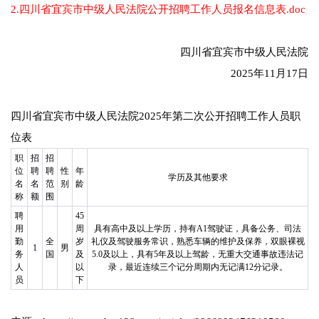
2.四川省宜宾市中级人民法院公开招聘工作人员报名信息表.doc
四川省宜宾市中级人民法院
2025年11月17日
四川省宜宾市中级人民法院2025年第二次公开招聘工作人员职
位表
职
招
招
位
聘
聘
性
年
学历及其他要求
名
名
范
别
龄
称
额
围
聘
45
用
周
具有高中及以上学历，持有A1驾驶证，具备公务、司法
勤
全
岁
礼仪及驾驶服务常识，熟悉车辆的维护及保养，双眼裸视
1
男
务
国
及
5.0及以上，具有5年及以上驾龄，无重大交通事故违法记
人
以
录，最近连续三个记分周期内无记满12分记录。
员
下