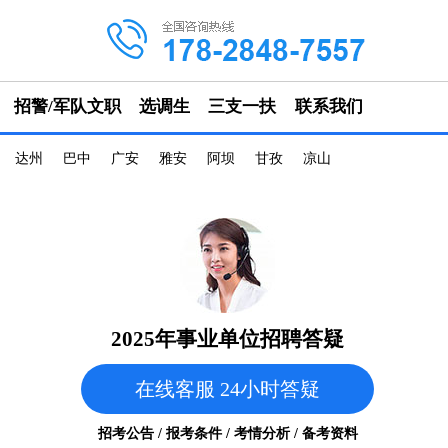
招警/军队文职
选调生
三支一扶
联系我们
达州
巴中
广安
雅安
阿坝
甘孜
凉山
2025年事业单位招聘答疑
在线客服 24小时答疑
招考公告 / 报考条件 / 考情分析 / 备考资料