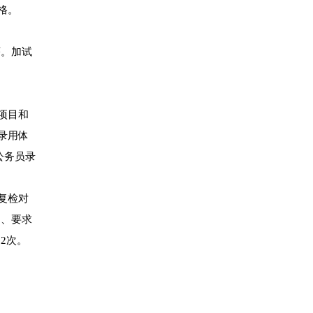
格。
序。加试
项目和
录用体
公务员录
复检对
间、要求
2次。