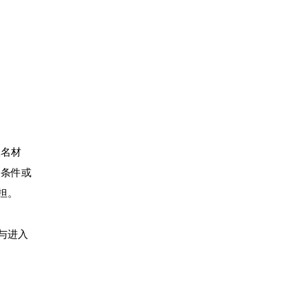
报名材
格条件或
担。
与进入