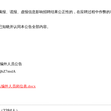
在瞒报、谎报、虚报信息影响招聘结果公正性的，在应聘过程中作弊的
为已知晓并认同本公告全部内容。
编外人员公告
QhZ7mslA
外人员岗位表.docx
2284人）