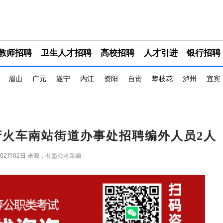
教师招聘
卫生人才招聘
高校招聘
人才引进
银行招聘
眉山
广元
遂宁
内江
资阳
自贡
攀枝花
泸州
宜宾
政府火车南站街道办事处招聘编外人员2人
年02月02日
来源：有墨公考采编