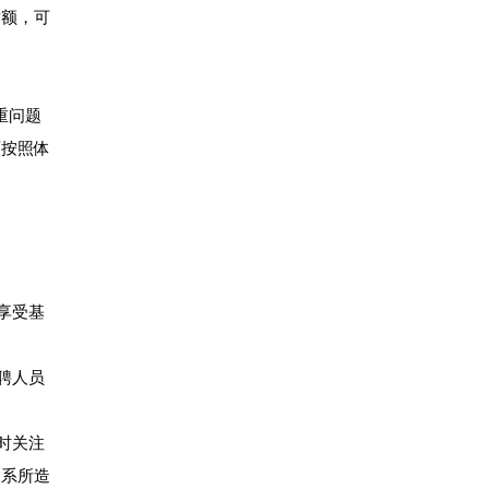
空额，可
重问题
可按照体
享受基
聘人员
时关注
联系所造